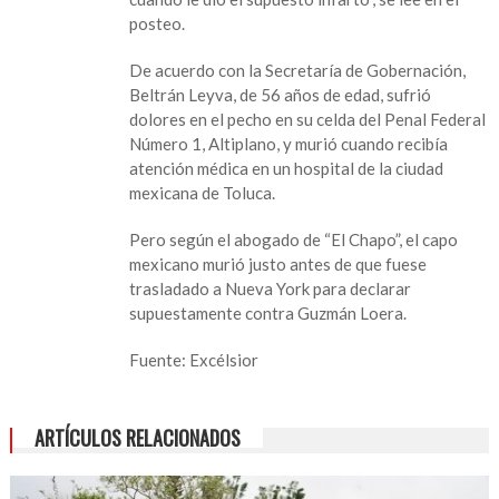
dio
posteo.
un
infarto
De acuerdo con la Secretaría de Gobernación,
cuando
Beltrán Leyva, de 56 años de edad, sufrió
supo
dolores en el pecho en su celda del Penal Federal
que
Número 1, Altiplano, y murió cuando recibía
declararía
atención médica en un hospital de la ciudad
contra
mexicana de Toluca.
El
Chapo:
Pero según el abogado de “El Chapo”, el capo
abogado
mexicano murió justo antes de que fuese
trasladado a Nueva York para declarar
supuestamente contra Guzmán Loera.
Fuente: Excélsior
ARTÍCULOS RELACIONADOS