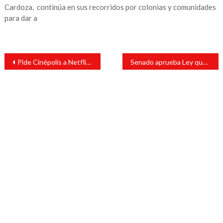
Cardoza, continúa en sus recorridos por colonias y comunidades
para dar a
Navegación
Pide Cinépolis a Netflix posponer estreno de ‘Roma’
Senado aprueba Ley que contempla creación de ‘superdelegados’
de
entradas