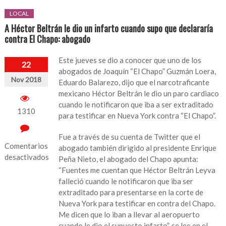
LOCAL
A Héctor Beltrán le dio un infarto cuando supo que declararía
contra El Chapo: abogado
Este jueves se dio a conocer que uno de los
22
abogados de Joaquín “El Chapo” Guzmán Loera,
Nov 2018
Eduardo Balarezo, dijo que el narcotraficante
mexicano Héctor Beltrán le dio un paro cardiaco
cuando le notificaron que iba a ser extraditado
1310
para testificar en Nueva York contra “El Chapo”.
Fue a través de su cuenta de Twitter que el
Comentarios
abogado también dirigido al presidente Enrique
desactivados
Peña Nieto, el abogado del Chapo apunta:
“Fuentes me cuentan que Héctor Beltrán Leyva
en
falleció cuando le notificaron que iba ser
A
extraditado para presentarse en la corte de
Héctor
Nueva York para testificar en contra del Chapo.
Beltrán
Me dicen que lo iban a llevar al aeropuerto
le
cuando le dio el supuesto infarto”, se lee en el