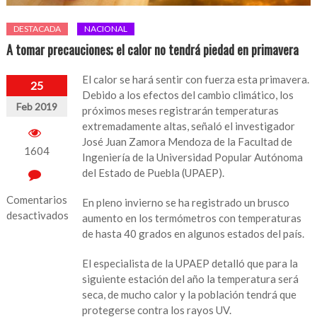
DESTACADA
NACIONAL
A tomar precauciones; el calor no tendrá piedad en primavera
El calor se hará sentir con fuerza esta primavera.
25
Debido a los efectos del cambio climático, los
Feb 2019
próximos meses registrarán temperaturas
extremadamente altas, señaló el investigador
José Juan Zamora Mendoza de la Facultad de
1604
Ingeniería de la Universidad Popular Autónoma
del Estado de Puebla (UPAEP).
Comentarios
En pleno invierno se ha registrado un brusco
desactivados
aumento en los termómetros con temperaturas
de hasta 40 grados en algunos estados del país.
en
A
El especialista de la UPAEP detalló que para la
tomar
siguiente estación del año la temperatura será
precauciones;
seca, de mucho calor y la población tendrá que
el
protegerse contra los rayos UV.
calor