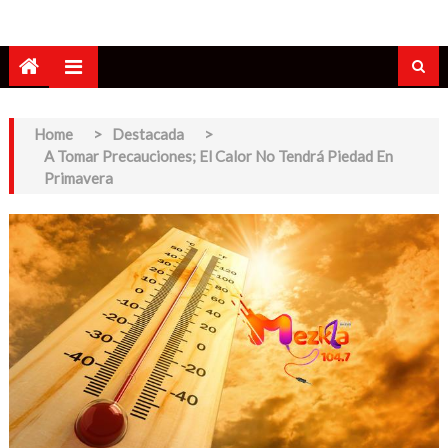
Home
>
Destacada
>
A Tomar Precauciones; El Calor No Tendrá Piedad En
Primavera