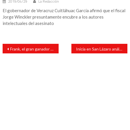
2019/04/29
La Redacción
El gobernador de Veracruz Cuitláhuac García afirmó que el fiscal
Jorge Winckler presuntamente encubre a los autores
intelectuales del asesinato
Navegación
Frank, el gran ganador de Yo Canto
Inicia en San Lázaro análisis del dictamen sobre Guardia Nacional
de
entradas