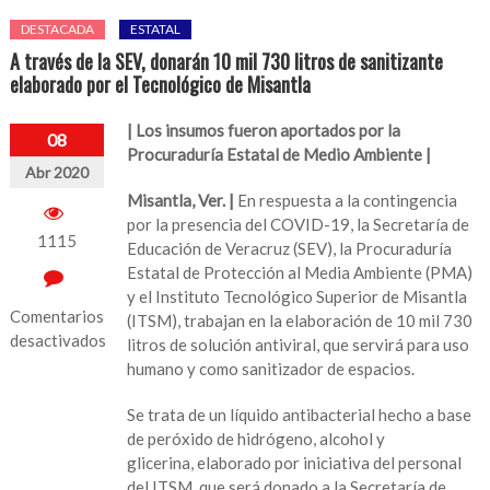
DESTACADA
ESTATAL
A través de la SEV, donarán 10 mil 730 litros de sanitizante
elaborado por el Tecnológico de Misantla
| Los insumos fueron aportados por la
08
Procuraduría Estatal de Medio Ambiente |
Abr 2020
Misantla, Ver. |
En respuesta a la contingencia
por la presencia del COVID-19, la Secretaría de
1115
Educación de Veracruz (SEV), la Procuraduría
Estatal de Protección al Media Ambiente (PMA)
y el Instituto Tecnológico Superior de Misantla
Comentarios
(ITSM), trabajan en la elaboración de 10 mil 730
desactivados
litros de solución antiviral, que servirá para uso
humano y como sanitizador de espacios.
en
A
Se trata de un líquido antibacterial hecho a base
través
de peróxido de hidrógeno, alcohol y
de
glicerina, elaborado por iniciativa del personal
la
del ITSM, que será donado a la Secretaría de