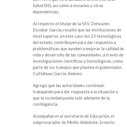
SEV,
Salud (SS), así como a escuelas y otras
donarán
dependencias.
10
mil
Al respecto el titular de la SEV, Zenyazen
730
Escobar García, resaltó que las instituciones de
litros
nivel superior, en este caso los 25 tecnológicos
de
del estado, contribuyen para dar respuesta a
sanitizante
problemáticas que ayuden a mejorar la calidad de
elaborado
vida y desarrollo de las comunidades, a través de
por
investigaciones científicas y tecnológicas, como
el
parte de los trabajos que plantea el gobernador,
Tecnológico
Cuitláhuac García Jiménez.
de
Misantla
Agregó que las autoridades continúan
trabajando para dar respuesta a la situación y
que la sociedad pueda salir adelante de la
contingencia.
Acompañaron al secretario de Educación, el
subprocurador de Medio Ambiente, Ernesto