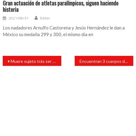
Gran actuación de atletas paralímpicos, siguen haciendo
historia
2021/08/31
Editor
Los nadadores Arnulfo Castorena y Jesús Hernández le dan a
México su medalla 299 y 300, el mismo día en
Navegación
Muere sujeto trás ser macheteado en su domicilio, agresor también fue herido y detenido en el hospital
Encuentran 3 cuerpos degollados en Martínez de la Torre
de
entradas