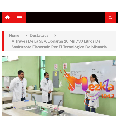
Home
>
Destacada
>
A Través De La SEV, Donarán 10 Mil 730 Litros De
Sanitizante Elaborado Por El Tecnológico De Misantla