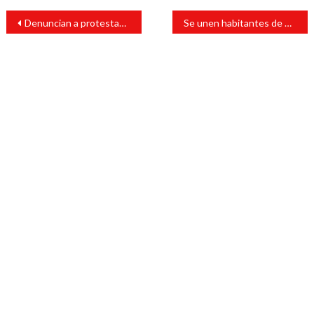
Navegación
Denuncian a protestantes de Santiago Tuxtla por sedición
Se unen habitantes de Santiago Tuxtla a la toma del Congreso de Veracruz
de
entradas