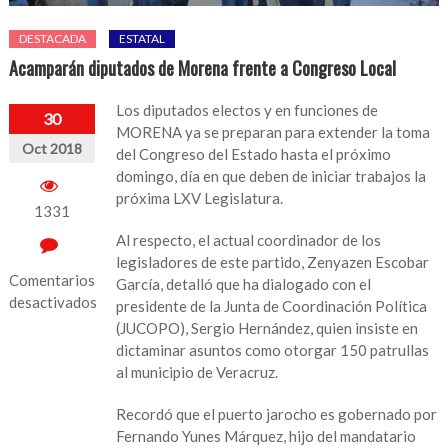
DESTACADA
ESTATAL
Acamparán diputados de Morena frente a Congreso Local
Los diputados electos y en funciones de
30
MORENA ya se preparan para extender la toma
Oct 2018
del Congreso del Estado hasta el próximo
domingo, día en que deben de iniciar trabajos la
próxima LXV Legislatura.
1331
Al respecto, el actual coordinador de los
legisladores de este partido, Zenyazen Escobar
Comentarios
García, detalló que ha dialogado con el
desactivados
presidente de la Junta de Coordinación Política
(JUCOPO), Sergio Hernández, quien insiste en
en
dictaminar asuntos como otorgar 150 patrullas
Acamparán
al municipio de Veracruz.
diputados
de
Recordó que el puerto jarocho es gobernado por
Morena
Fernando Yunes Márquez, hijo del mandatario
frente