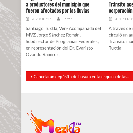
a productores del municipio que
Tránsito ace
fueron afectados por las lluvias
corporación
2023/10/17
Editor
2018/11/0
Santiago Tuxtla, Ver.- Acompañada del
A través de 
MVZ Jorge Sánchez Román,
circuló un a
Subdirector de Programas Federales,
Tránsito mun
en representación del Dr. Evaristo
Tuxtla,
Ovando Ramírez,
Navegación
Cancelarán depósito de basura en la esquina de las calles 20 de noviembre y Adolfo López Mateos
de
entradas