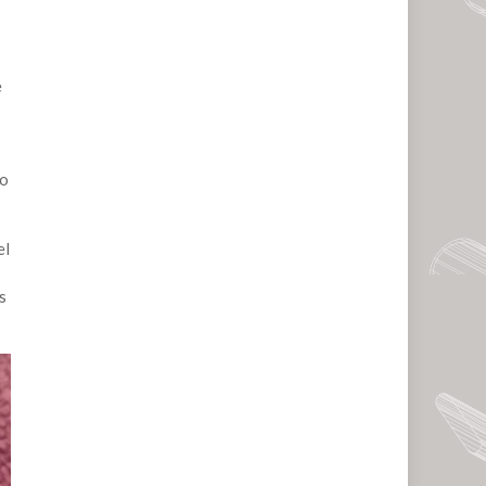
e
no
el
s