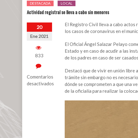
DESTACADA
LOCAL
Actividad registral se lleva a cabo sin menores
El Registro Civil lleva a cabo actos 
20
los casos de coronavirus en el munic
Ene 2021
El Oficial Ángel Salazar Pelayo com
Estado y en caso de acudir a las ins
833
de los padres en caso de ser casados
Destacó que de vivir en unión libre 
Comentarios
trámite sin embargo no es necesario
desactivados
dónde se comprometen a que una vez 
de la oficialía para realizar la coloc
en
Actividad
registral
se
lleva
a
cabo