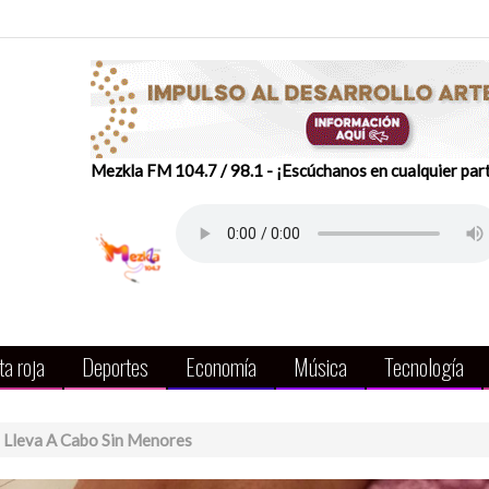
Mezkla FM 104.7 / 98.1 - ¡Escúchanos en cualquier par
a roja
Deportes
Economía
Música
Tecnología
e Lleva A Cabo Sin Menores