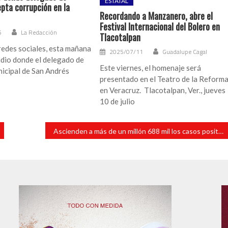
ESTATAL
pta corrupción en la
Recordando a Manzanero, abre el
Festival Internacional del Bolero en
5
La Redacción
Tlacotalpan
redes sociales, esta mañana
2025/07/11
Guadalupe Cagal
udio donde el delegado de
Este viernes, el homenaje será
icipal de San Andrés
presentado en el Teatro de la Reform
en Veracruz. Tlacotalpan, Ver., jueves
10 de julio
Ascienden a más de un millón 688 mil los casos positivos de Covid-19 en México