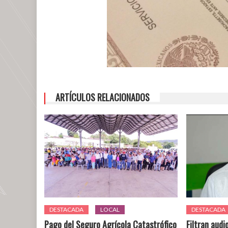
ARTÍCULOS RELACIONADOS
DESTACADA
LOCAL
DESTACADA
Pago del Seguro Agrícola Catastrófico
Filtran aud