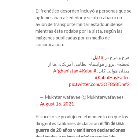
El frenético desorden incluyó a personas que se
aglomeraban alrededor y se aferraban a un
avión de transporte militar estadounidense
mientras éste rodaba por la pista, según las
imágenes publicadas por un medio de
comunicación.
هرج و مرج در
#کابل
؛
لحظه‌ی پرواز هواپیمای نظامی آمریکایی‌ها از
#Kabul
#Afghanistan
میدان هوایی کابل.
#KabulHasFallen
pic.twitter.com/3OF8S8Dmf2
— Mukhtar wafayee (@Mukhtarwafayee)
August 16, 2021
El suceso se produjo en el momento en que los
dirigentes talibanes declararon
el fin de una
guerra de 20 años y emitieron declaraciones
destinadas a calmar el pánico que ha ido