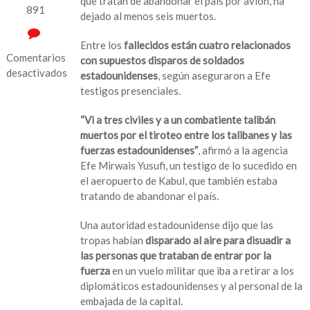
que tratan de abandonar el país por avión, ha
891
dejado al menos seis muertos.
Entre los
fallecidos están cuatro relacionados
Comentarios
con supuestos disparos de soldados
desactivados
estadounidenses
, según aseguraron a Efe
testigos presenciales.
en
Aeropuerto
“Vi a tres civiles y a un combatiente talibán
de
muertos por el tiroteo entre los talibanes y las
Kabul,
fuerzas estadounidenses”
, afirmó a la agencia
en
Efe Mirwais Yusufi, un testigo de lo sucedido en
caos;
el aeropuerto de Kabul, que también estaba
talibanes
tratando de abandonar el país.
proclaman
fin
Una autoridad estadounidense dijo que las
de
tropas habían
disparado al aire para disuadir a
guerra
las personas que trataban de entrar por la
en
fuerza
en un vuelo militar que iba a retirar a los
Afganistán
diplomáticos estadounidenses y al personal de la
+
embajada de la capital.
VIDEOS