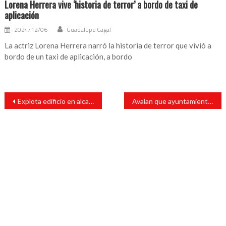
Lorena Herrera vive ‘historia de terror’ a bordo de taxi de
aplicación
2024/12/06
Guadalupe Cagal
La actriz Lorena Herrera narró la historia de terror que vivió a
bordo de un taxi de aplicación, a bordo
Navegación
Explota edificio en alcaldía Coyoacán
Avalan que ayuntamiento de Papantla done terreno para un telebachillerato
de
entradas