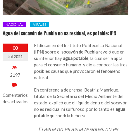
NACIONAL
VIRALES
Agua del socavón de Puebla no es residual, es potable: IPN
El dictamen del Instituto Politécnico Nacional
08
(
IPN
) sobre el
socavón de Puebla
reveló que en
Jul 2021
su interior hay
agua potable
, la cual sería apta
para el consumo humano, y dio a conocer las tres
posibles causas que provocaron el fenómeno
2197
natural.
En conferencia de prensa, Beatriz Manrique,
Comentarios
titular de la Secretaría del Medio Ambiente del
desactivados
estado, explicó que el líquido dentro del socavón
no es residual ni sulfuroso, por lo tanto es
agua
en
potable
que podría beberse.
Agua
del
El agua no es agua residual, no es
socavón