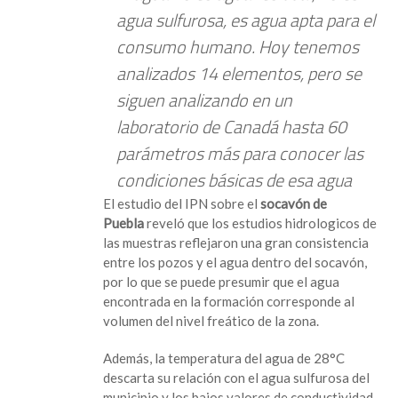
agua sulfurosa, es agua apta para el
de
Puebla
consumo humano. Hoy tenemos
no
analizados 14 elementos, pero se
es
siguen analizando en un
residual,
es
laboratorio de Canadá hasta 60
potable:
parámetros más para conocer las
IPN
condiciones básicas de esa agua
El estudio del IPN
sobre el
socavón de
Puebla
reveló que los estudios hidrologicos de
las muestras reflejaron una gran consistencia
entre los pozos y el agua dentro del socavón,
por lo que se puede presumir que el agua
encontrada en la formación corresponde al
volumen del nivel freático de la zona.
Además, la temperatura del agua de 28°C
descarta su relación con el agua sulfurosa del
municipio y los bajos valores de conductividad