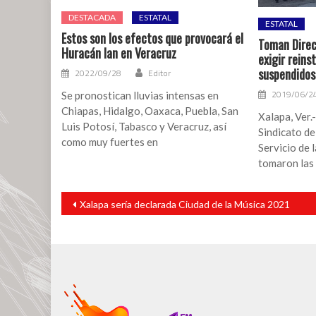
DESTACADA
ESTATAL
ESTATAL
Estos son los efectos que provocará el
Toman Direc
Huracán Ian en Veracruz
exigir reins
suspendidos
2022/09/28
Editor
2019/06/2
Se pronostican lluvias intensas en
Chiapas, Hidalgo, Oaxaca, Puebla, San
Xalapa, Ver.
Luis Potosí, Tabasco y Veracruz, así
Sindicato de
como muy fuertes en
Servicio de l
tomaron las 
Navegación
Xalapa sería declarada Ciudad de la Música 2021
de
entradas