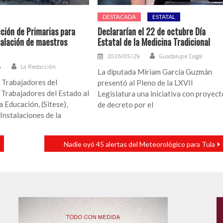
DESTACADA
ESTATAL
ción de Primarias para
Declararían el 22 de octubre Día
talación de maestros
Estatal de la Medicina Tradicional
2026/05/29
Guadalupe Cagal
4
La Redacción
La diputada Miriam García Guzmán
- Trabajadores del
presentó al Pleno de la LXVII
 Trabajadores del Estado al
Legislatura una iniciativa con proyect
a Educación, (Sitese),
de decreto por el
Instalaciones de la
Nadie oyó 45 alertas del Meteorológico para Tula