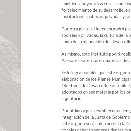
atribuciones
También, apoyar a los entes municip
del
fortalecimiento de su desarrollo, en
Invedem
instituciones públicas, privadas y so
Por otra parte, el Invedem podrá pr
sociales y privadas, la cultura de l
como de la planeación del desarrollo
Asimismo, este Instituto podrá reali
Asesores Externos en materias del á
Se integra también que este órgano 
elaboración de los Planes Municipale
Objetivos de Desarrollo Sostenible
adoptados en esa materia por los o
signatario.
Por último y para establecer un lengu
integración de la Junta de Gobierno
este órgano será quien presida la C
vocales deberán ser presidentes muni