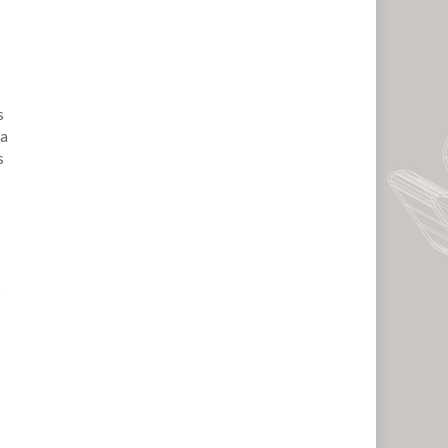
s
la
s
o