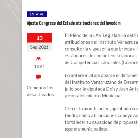
ESTATAL
Ajusta Congreso del Estado atribuciones del Invedem
El Pleno de la LXV Legislatura del E
10
atribuciones del Instituto Veracruz
Sep 2021
consultoría y asesoría que brinda a l
estándares de competencia laboral, 
de Competencias Laborales (Conocer)
1391
Lo anterior, al aprobarse el dictame
del Instituto Veracruzano de Desarro
Comentarios
julio por la diputada Deisy Juan An
desactivados
y Fortalecimiento Municipal.
en
Con esta modificación, aprobada con
Ajusta
tendrá como atribuciones coadyuvar c
Congreso
fortalecer su capacidad de propuesta
del
agenda municipalista.
Estado