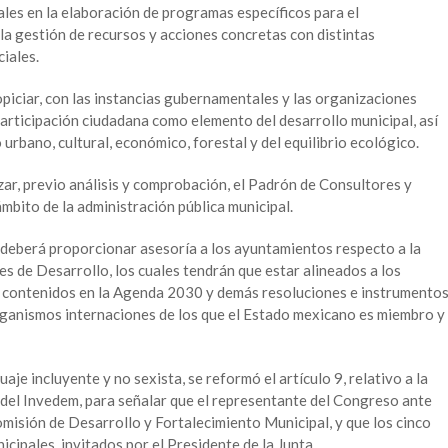
ales en la elaboración de programas específicos para el
 la gestión de recursos y acciones concretas con distintas
ciales.
opiciar, con las instancias gubernamentales y las organizaciones
a participación ciudadana como elemento del desarrollo municipal, así
 urbano, cultural, económico, forestal y del equilibrio ecológico.
zar, previo análisis y comprobación, el Padrón de Consultores y
mbito de la administración pública municipal.
deberá proporcionar asesoría a los ayuntamientos respecto a la
s de Desarrollo, los cuales tendrán que estar alineados a los
, contenidos en la Agenda 2030 y demás resoluciones e instrumento
rganismos internaciones de los que el Estado mexicano es miembro y
aje incluyente y no sexista, se reformó el artículo 9, relativo a la
 del Invedem, para señalar que el representante del Congreso ante
omisión de Desarrollo y Fortalecimiento Municipal, y que los cinco
cipales, invitados por el Presidente de la Junta.