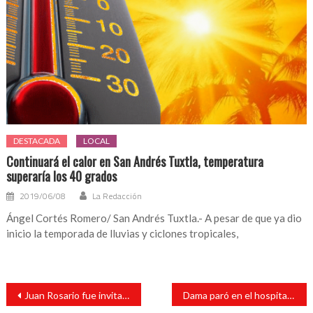
DESTACADA
LOCAL
Continuará el calor en San Andrés Tuxtla, temperatura
superaría los 40 grados
2019/06/08
La Redacción
Ángel Cortés Romero/ San Andrés Tuxtla.- A pesar de que ya dio
inicio la temporada de lluvias y ciclones tropicales,
Navegación
Juan Rosario fue invitado a la graduación del Tebaev de Zapoapan de Cabañas
Dama paró en el hospital luego de discutir con su pareja
de
entradas