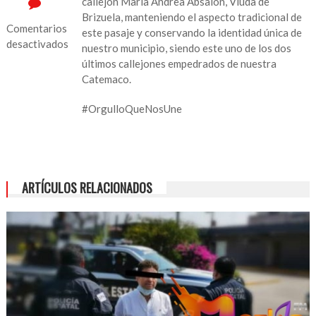
callejón María Andrea Absalón, Viuda de
Brizuela, manteniendo el aspecto tradicional de
Comentarios
este pasaje y conservando la identidad única de
desactivados
nuestro municipio, siendo este uno de los dos
últimos callejones empedrados de nuestra
en
Catemaco.
Alcalde
catemaqueño
#OrgulloQueNosUne
supervisa
obra
pública
ARTÍCULOS RELACIONADOS