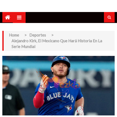
Home
>
Deportes
>
Alejandro Kirk, El Mexicano Que Hará Historia En La
Serie Mundial