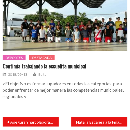
DEPORTES
DESTACADA
Continúa trabajando la escuelita municipal
2018/09/13
Editor
>El objetivo es formar jugadores en todas las categorías, para
poder enfrentar de mejor manera las competencias municipales,
regionales y
Navegación
Aseguran narcolaboratorio, 500 kilos de metanfetamina y 211 mil pastillas de fentanilo en Culiacán
Natalia Escalera a la Final All-Around en Mundial de Gimnasia
de
entradas