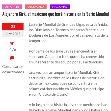
DEPORTES
DESTACADA
NACIONAL
Alejandro Kirk, el mexicano que hará historia en la Serie Mundial
La Serie Mundial de Grandes Ligas está definida,
21
los Blue Jays de Toronto chocarán frente a los
Oct 2025
Dodgers de Los Ángeles por el campeonato de la
temporada.
476
Por parte de los Blue Jays se encuentra el
mexicano Alejandro Kirk, que se ha convertido
en un referente del equipo por sus actuacions.
Comentarios
desactivados
Una vez que arranque la Serie Mundial, Kirk
escribirá su nombre en los libros de historia del
en
deporte mexicano, pues se convertirá en el
Alejandro
primer catcher nacido en México que participe
Kirk,
en un ‘Clásico de Otoño’.
el
mexicano
A lo largo de la historia, diversos mexicanos han
que
llegado a la Serie Mundial, pero nunca había sido