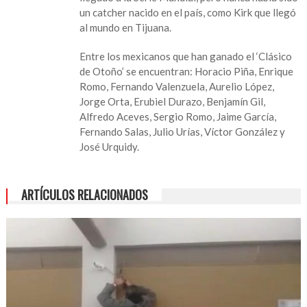
hará
un catcher nacido en el país, como Kirk que llegó
historia
al mundo en Tijuana.
en
la
Entre los mexicanos que han ganado el ‘Clásico
Serie
de Otoño’ se encuentran: Horacio Piña, Enrique
Mundial
Romo, Fernando Valenzuela, Aurelio López,
Jorge Orta, Erubiel Durazo, Benjamín Gil,
Alfredo Aceves, Sergio Romo, Jaime García,
Fernando Salas, Julio Urías, Víctor González y
José Urquidy.
ARTÍCULOS RELACIONADOS