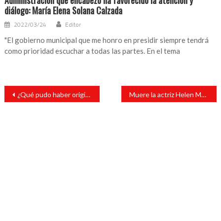
Administración que encabezo ha favorecido la atención y
diálogo: María Elena Solana Calzada
2022/03/24
Editor
"El gobierno municipal que me honro en presidir siempre tendrá
como prioridad escuchar a todas las partes. En el tema
Navegación
¿Qué pudo haber originado los casos de trombos en vacunación de AstraZeneca? La proteína FP4: estudios
Muere la actriz Helen McCrory a los 52 años
de
entradas