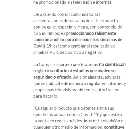
sobre
ha promocionado en televisión e internet.
‘Biotiquín’,
supuesto
De a cuerdo con un comunicado, las
tratamiento
presentaciones detectadas de este producto
contra
son: regular, especial y mega, con contenido de
Covid-
125 mililitros; es
promocionado falsamente
19
como un auxiliar para disminuir los síntomas de
Covid-19
, así como cambiar el resultado de
pruebas PCR, de positivo a negativo.
La Cofepris subrayó que Biotiquín
no cuenta con
registro sanitario ni estudios que avalen su
seguridad o eficacia
. Adicionalmente, advierte
que se publicita de manera irregular en internet y
programas televisivos, sin tener autorización
para hacerlo.
“Cualquier producto que ostente entre sus
beneficios actuar contra Covid-19 y que esté a
la venta en redes sociales, internet, televisión o
cualquier otro medio de información,
constituye