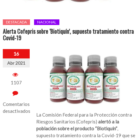
DESTACADA
NACIONAL
Alerta Cofepris sobre ‘Biotiquín’, supuesto tratamiento contra
Covid-19
16
Abr 2021
1107
Comentarios
desactivados
La Comisión Federal para la Protección contra
en
Riesgos Sanitarios (Cofepris)
alertó a la
Alerta
población sobre el producto “Biotiquín”
,
Cofepris
supuesto tratamiento contra la Covid-19 que se