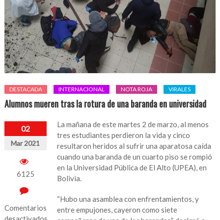
DESTACADA
INTERNACIONAL
NOTA ROJA
VIRALES
Alumnos mueren tras la rotura de una baranda en universidad
La mañana de este martes 2 de marzo, al menos
02
tres estudiantes perdieron la vida y cinco
Mar 2021
resultaron heridos al sufrir una aparatosa caída
cuando una baranda de un cuarto piso se rompió
en la Universidad Pública de El Alto (UPEA), en
6125
Bolivia.
“Hubo una asamblea con enfrentamientos, y
Comentarios
entre empujones, cayeron como siete
desactivados