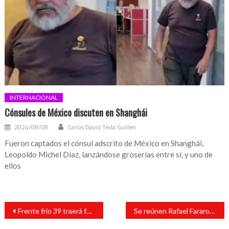
INTERNACIONAL
Cónsules de México discuten en Shanghái
2024/08/08
Carlos David Texla Guillen
Fueron captados el cónsul adscrito de México en Shanghái,
Leopoldo Michel Díaz, lanzándose groserías entre sí, y uno de
ellos
Navegación
Frente frío 39 traerá fuertes vientos
Se reúnen Rafael Fararoni Magaña y el Senador Ricardo Monreal
de
entradas