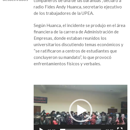
compañeros de una de las barandas”, declaró a
radio Fides Andy Huanca, secretario ejecutivo
en
de los trabajadores de la UPEA.
Alumnos
mueren
Según Huanca, el incidente se produjo en el área
tras
financiera de la carrera de Administración de
la
Empresas, donde estaban reunidos los
rotura
universitarios discutiendo temas económicos y
de
“se ratificaron a centros de estudiantes que
una
concluyeron su mandato”, lo que provocó
baranda
enfrentamientos físicos y verbales.
en
universidad
Reproductor
de
vídeo