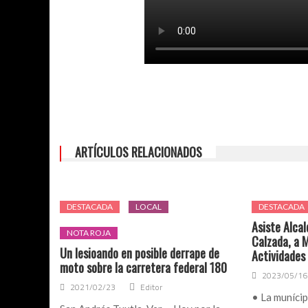
ARTÍCULOS RELACIONADOS
DESTACADA
LOCAL
DESTACADA
Asiste Alca
NOTA ROJA
Calzada, a 
Un lesioando en posible derrape de
Actividades
moto sobre la carretera federal 180
2023/05/16
2021/02/23
Editor
• La munícip