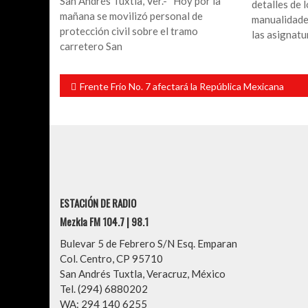
San Andrés Tuxtla, Ver.- Hoy por la
detalles de 
mañana se movilizó personal de
manualidades
protección civil sobre el tramo
las asignatu
carretero San
Navegación
Frente Frío No. 7 afectará la República Mexicana
de
entradas
ESTACIÓN DE RADIO
Mezkla FM 104.7 | 98.1
Bulevar 5 de Febrero S/N Esq. Emparan
Col. Centro, CP 95710
San Andrés Tuxtla, Veracruz, México
Tel. (294) 6880202
WA: 294 140 6255