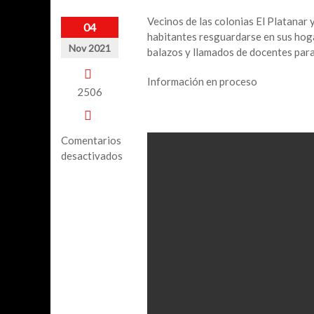
Vecinos de las colonias El Platanar 
04
habitantes resguardarse en sus hoga
Nov 2021
balazos y llamados de docentes para
Información en proceso
2506
Comentarios
desactivados
en
Alvaradeños
reportan
balacera