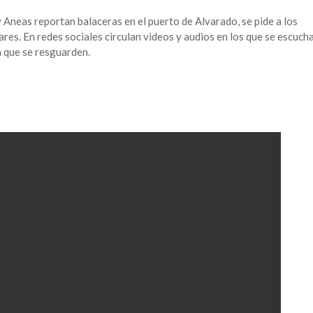
y Aneas reportan balaceras en el puerto de Alvarado, se pide a los
res. En redes sociales circulan videos y audios en los que se escuch
 que se resguarden.