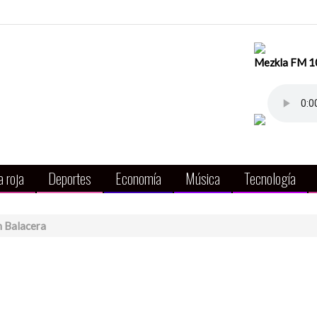
Mezkla FM 104
 roja
Deportes
Economía
Música
Tecnología
 Balacera