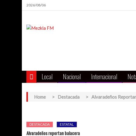
Skip
2026/08/06
to
content
Local
Nacional
Internacional
Nota
Home
>
Destacada
>
Alvaradeños Reportan
DESTACADA
ESTATAL
Alvaradeños reportan balacera