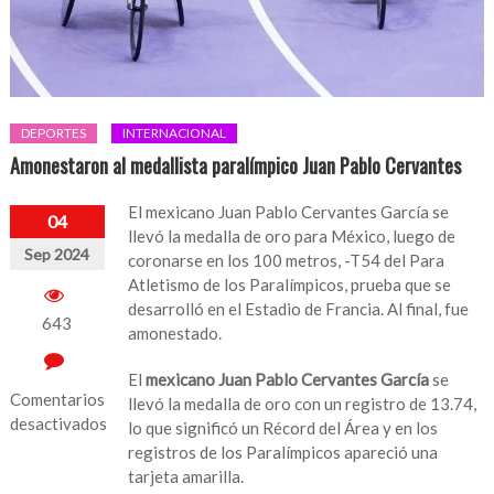
DEPORTES
INTERNACIONAL
Amonestaron al medallista paralímpico Juan Pablo Cervantes
El mexicano Juan Pablo Cervantes García se
04
llevó la medalla de oro para México, luego de
Sep 2024
coronarse en los 100 metros, -T54 del Para
Atletismo de los Paralímpicos, prueba que se
desarrolló en el Estadio de Francia. Al final, fue
643
amonestado.
El
mexicano Juan Pablo Cervantes García
se
Comentarios
llevó la medalla de oro con un registro de 13.74,
desactivados
lo que significó un Récord del Área y en los
registros de los Paralímpicos apareció una
en
tarjeta amarilla.
Amonestaron