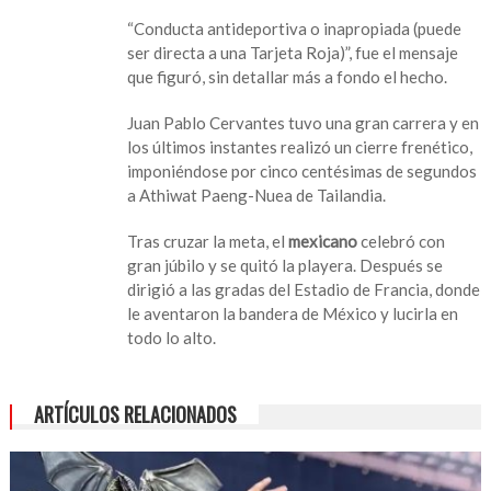
al
“Conducta antideportiva o inapropiada (puede
medallista
ser directa a una Tarjeta Roja)”, fue el mensaje
paralímpico
que figuró, sin detallar más a fondo el hecho.
Juan
Pablo
Juan Pablo Cervantes tuvo una gran carrera y en
Cervantes
los últimos instantes realizó un cierre frenético,
imponiéndose por cinco centésimas de segundos
a Athiwat Paeng-Nuea de Tailandia.
Tras cruzar la meta, el
mexicano
celebró con
gran júbilo y se quitó la playera. Después se
dirigió a las gradas del Estadio de Francia, donde
le aventaron la bandera de México y lucirla en
todo lo alto.
ARTÍCULOS RELACIONADOS