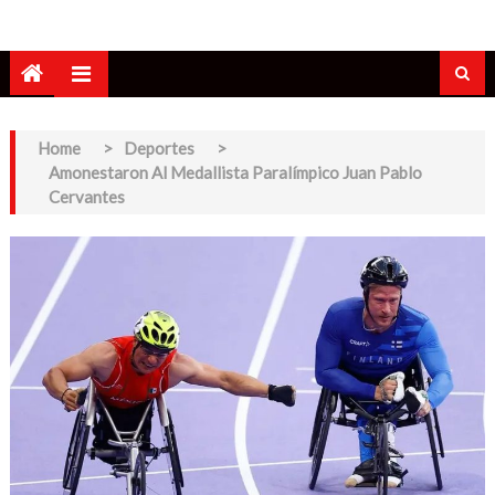
Home
>
Deportes
>
Amonestaron Al Medallista Paralímpico Juan Pablo
Cervantes