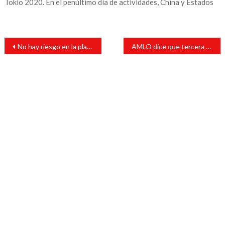
Tokio 2020. En el penúltimo día de actividades, China y Estados
Navegación
No hay riesgo en la planta de Laguna Verde: AMLO
AMLO dice que tercera ola de covid-19 es menos dañina y descarta cierres
de
entradas