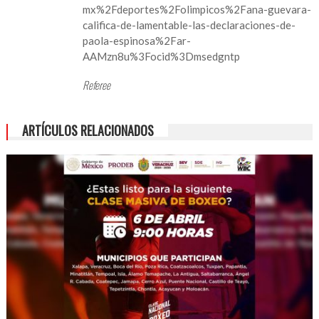
mx%2Fdeportes%2Folimpicos%2Fana-guevara-
califica-de-lamentable-las-declaraciones-de-
paola-espinosa%2Far-
AAMzn8u%3Focid%3Dmsedgntp
Referee
ARTÍCULOS RELACIONADOS