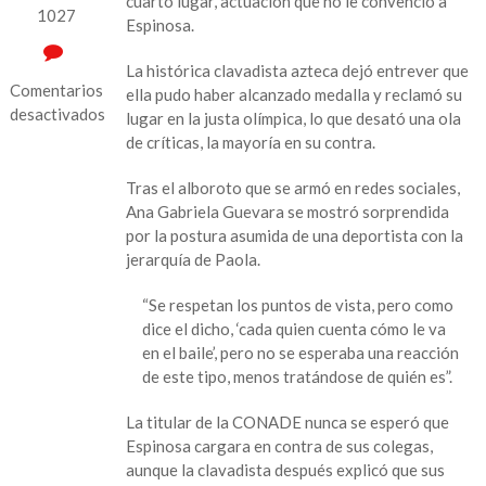
cuarto lugar, actuación que no le convenció a
1027
Espinosa.
La histórica clavadista azteca dejó entrever que
Comentarios
ella pudo haber alcanzado medalla y reclamó su
desactivados
lugar en la justa olímpica, lo que desató una ola
de críticas, la mayoría en su contra.
en
Ana
Tras el alboroto que se armó en redes sociales,
Guevara
Ana Gabriela Guevara se mostró sorprendida
califica
por la postura asumida de una deportista con la
de
jerarquía de Paola.
“lamentable”
las
“Se respetan los puntos de vista, pero como
declaraciones
dice el dicho, ‘cada quien cuenta cómo le va
de
en el baile’, pero no se esperaba una reacción
Paola
de este tipo, menos tratándose de quién es”.
Espinosa
La titular de la CONADE nunca se esperó que
Espinosa cargara en contra de sus colegas,
aunque la clavadista después explicó que sus