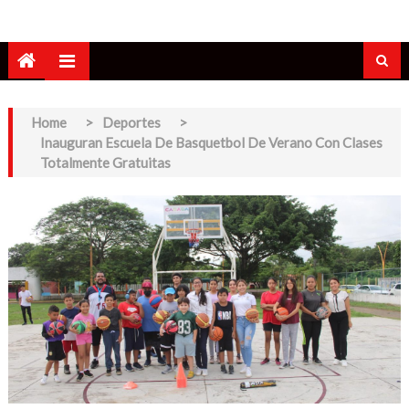
Home
>
Deportes
>
Inauguran Escuela De Basquetbol De Verano Con Clases
Totalmente Gratuitas