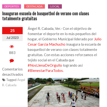
DEPORTES
DESTACADA
LOCAL
Inauguran escuela de basquetbol de verano con clases
totalmente gratuitas
Ángel R. Cabada, Ver.- Con el objetivo de
25
fomentar el deporte en lo más pequeños del
Jul 2023
hogar, el Gobierno Municipal liderado por
Julio
Cesar Garcia Machucho
inaugura la escuela de
basquetbol de verano con clases totalmente
883
gratuitas. Con estas acciones reforzamos el
tejido social en el Cabada que
#NosLlenaDeOrgullo
logrando así
Comentarios
#BienestarParaTodos.
desactivados
Tagged
Ángel
en
R. Cabada
Inauguran
escuela
de
basquetbol