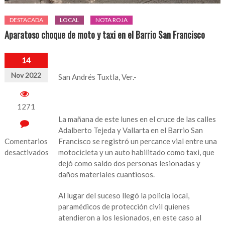
DESTACADA
LOCAL
NOTA ROJA
Aparatoso choque de moto y taxi en el Barrio San Francisco
14
Nov 2022
San Andrés Tuxtla, Ver.-
1271
La mañana de este lunes en el cruce de las calles
Adalberto Tejeda y Vallarta en el Barrio San
Comentarios
Francisco se registró un percance vial entre una
desactivados
motocicleta y un auto habilitado como taxi, que
dejó como saldo dos personas lesionadas y
en
daños materiales cuantiosos.
Aparatoso
choque
Al lugar del suceso llegó la policía local,
de
paramédicos de protección civil quienes
moto
atendieron a los lesionados, en este caso al
y