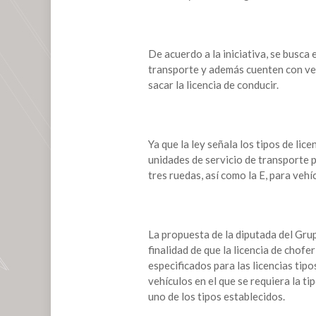
de
concesionarios
y
De acuerdo a la iniciativa, se busca
choferes
transporte y además cuenten con veh
de
sacar la licencia de conducir.
transporte
público
Ya que la ley señala los tipos de lice
unidades de servicio de transporte pú
tres ruedas, así como la E, para veh
La propuesta de la diputada del Grup
finalidad de que la licencia de chofe
especificados para las licencias tipo
vehículos en el que se requiera la ti
uno de los tipos establecidos.