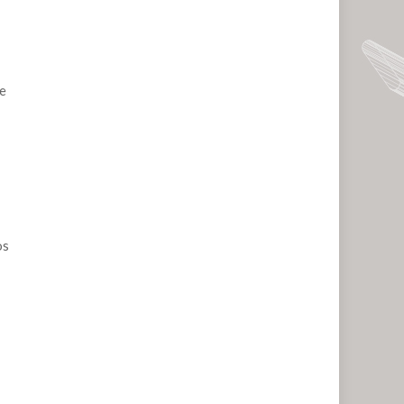
de
os