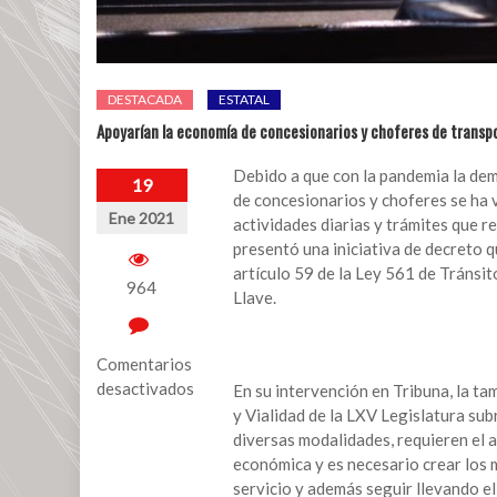
DESTACADA
ESTATAL
Apoyarían la economía de concesionarios y choferes de transp
Debido a que con la pandemia la dem
19
de concesionarios y choferes se ha 
Ene 2021
actividades diarias y trámites que 
presentó una iniciativa de decreto 
artículo 59 de la Ley 561 de Tránsit
964
Llave.
Comentarios
desactivados
En su intervención en Tribuna, la t
y Vialidad de la LXV Legislatura sub
en
diversas modalidades, requieren el a
Apoyarían
económica y es necesario crear los 
la
servicio y además seguir llevando el
economía