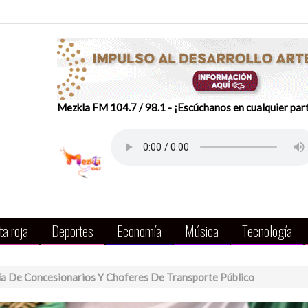
Mezkla FM 104.7 / 98.1 - ¡Escúchanos en cualquier par
a roja
Deportes
Economía
Música
Tecnología
a De Concesionarios Y Choferes De Transporte Público