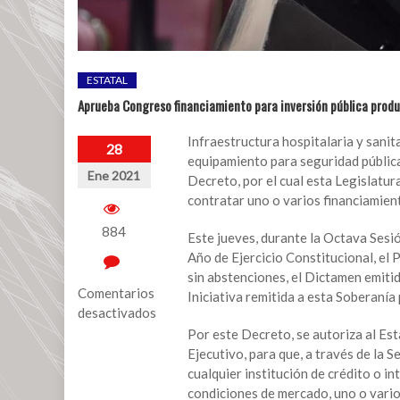
ESTATAL
Aprueba Congreso financiamiento para inversión pública produ
Infraestructura hospitalaria y sanita
28
equipamiento para seguridad pública
Ene 2021
Decreto, por el cual esta Legislatur
contratar uno o varios financiamient
884
Este jueves, durante la Octava Sesi
Año de Ejercicio Constitucional, el 
sin abstenciones, el Dictamen emiti
Comentarios
Iniciativa remitida a esta Soberanía
desactivados
Por este Decreto, se autoriza al Est
en
Ejecutivo, para que, a través de la S
Aprueba
cualquier institución de crédito o 
Congreso
condiciones de mercado, uno o vario
financiamiento