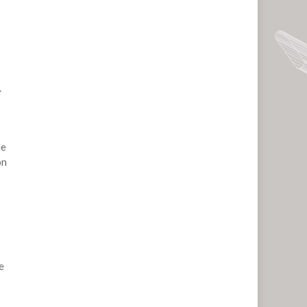
.
de
ón
e