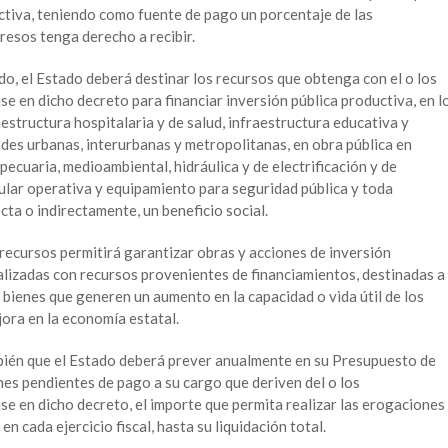
uctiva, teniendo como fuente de pago un porcentaje de las
resos tenga derecho a recibir.
, el Estado deberá destinar los recursos que obtenga con el o los
e en dicho decreto para financiar inversión pública productiva, en l
aestructura hospitalaria y de salud, infraestructura educativa y
ades urbanas, interurbanas y metropolitanas, en obra pública en
pecuaria, medioambiental, hidráulica y de electrificación y de
ular operativa y equipamiento para seguridad pública y toda
cta o indirectamente, un beneficio social.
 recursos permitirá garantizar obras y acciones de inversión
ealizadas con recursos provenientes de financiamientos, destinadas a
e bienes que generen un aumento en la capacidad o vida útil de los
jora en la economía estatal.
ién que el Estado deberá prever anualmente en su Presupuesto de
nes pendientes de pago a su cargo que deriven del o los
se en dicho decreto, el importe que permita realizar las erogaciones
en cada ejercicio fiscal, hasta su liquidación total.