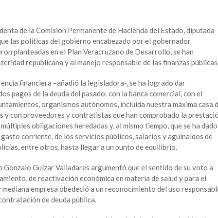
esidenta de la Comisión Permanente de Hacienda del Estado, diputada
que las políticas del gobierno encabezado por el gobernador
ron planteadas en el Plan Veracruzano de Desarrollo, se han
teridad republicana y al manejo responsable de las finanzas públicas
rencia financiera –añadió la legisladora-, se ha logrado dar
os pagos de la deuda del pasado: con la banca comercial, con el
yuntamientos, organismos autónomos, incluida nuestra máxima casa 
es y con proveedores y contratistas que han comprobado la prestaci
s múltiples obligaciones heredadas y, al mismo tiempo, que se ha dado
asto corriente, de los servicios públicos, salarios y aguinaldos de
cías, entre otros, hasta llegar a un punto de equilibrio.
do Gonzalo Guízar Valladares argumentó que el sentido de su voto a
miento, de reactivación económica en materia de salud y para el
 y mediana empresa obedeció a un reconocimiento del uso responsabl
econtratación de deuda pública.