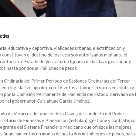
ctiva
ria, educativa y deportiva, vialidades urbanas, electrificación y
 constituyen el destino de los recursos autorizados mediante el
a autoriza al Estado de Veracruz de Ignacio de la Llave gestionar y
os hasta por dos mil millones de pesos.
ón Ordinaria del Primer Período de Sesiones Ordinarias del Tercer
Pleno legislativo aprobó, con 46 votos a favor, sin votos en contra y
do por la Comisión Permanente de Hacienda del Estado, derivado de 
 por el gobernador Cuitláhuac García Jiménez.
ado de Veracruz de Ignacio de la Llave, por conducto del Poder
ecretaría de Finanzas y Planeación (Sefiplan), gestione y contrate, c
integrante del Sistema Financiero Mexicano que ofrezca las mejores
s financiamientos un monto de hasta dos mil millones de pesos, para