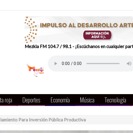
Mezkla FM 104.7 / 98.1 - ¡Escúchanos en cualquier par
a roja
Deportes
Economía
Música
Tecnología
amiento Para Inversión Pública Productiva