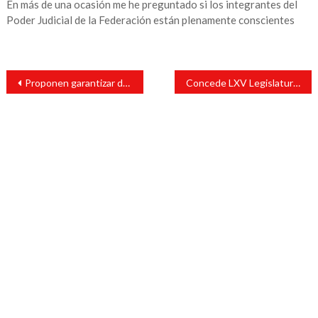
En más de una ocasión me he preguntado si los integrantes del
Poder Judicial de la Federación están plenamente conscientes
Navegación
Proponen garantizar derecho ciudadano a videograbar actuación policial
Concede LXV Legislatura licencia a diputados para separarse del cargo
de
entradas