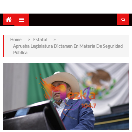
Home
>
Estatal
>
Aprueba Legislatura Dictamen En Materia De Seguridad
Pública