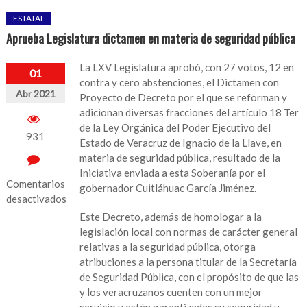
ESTATAL
Aprueba Legislatura dictamen en materia de seguridad pública
La LXV Legislatura aprobó, con 27 votos, 12 en
01
contra y cero abstenciones, el Dictamen con
Abr 2021
Proyecto de Decreto por el que se reforman y
adicionan diversas fracciones del artículo 18 Ter
de la Ley Orgánica del Poder Ejecutivo del
931
Estado de Veracruz de Ignacio de la Llave, en
materia de seguridad pública, resultado de la
Iniciativa enviada a esta Soberanía por el
Comentarios
gobernador Cuitláhuac García Jiménez.
desactivados
Este Decreto, además de homologar a la
en
legislación local con normas de carácter general
Aprueba
relativas a la seguridad pública, otorga
Legislatura
atribuciones a la persona titular de la Secretaría
dictamen
de Seguridad Pública, con el propósito de que las
en
y los veracruzanos cuenten con un mejor
materia
servicio y estén garantizadas su seguridad y