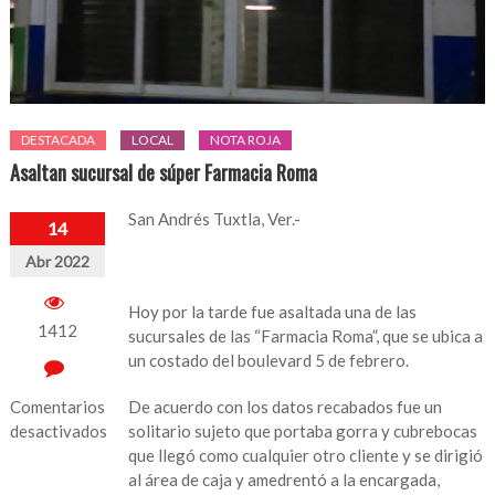
DESTACADA
LOCAL
NOTA ROJA
Asaltan sucursal de súper Farmacia Roma
San Andrés Tuxtla, Ver.-
14
Abr 2022
Hoy por la tarde fue asaltada una de las
1412
sucursales de las “Farmacia Roma”, que se ubica a
un costado del boulevard 5 de febrero.
Comentarios
De acuerdo con los datos recabados fue un
desactivados
solitario sujeto que portaba gorra y cubrebocas
que llegó como cualquier otro cliente y se dirigió
en
al área de caja y amedrentó a la encargada,
Asaltan