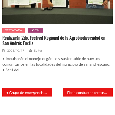
DESTACADA
LOCAL
Realizarán 2do. Festival Regional de la Agrobiodiversidad en
San Andrés Tuxtla
2023/10/17
Editor
• Impulsarán el manejo orgánico y sustentable de huertos
comunitarios en las localidades del municipio de sanandrescano.
• Será del
Navegación
Grupo de emergencia atiende a sujeto que tenía una herida
Ebrio conductor terminó a la entrado de auto hotel
de
entradas