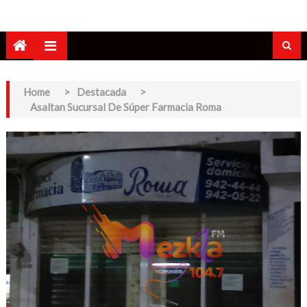
Home
>
Destacada
>
Asaltan Sucursal De Súper Farmacia Roma