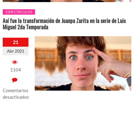
ESPECTÁCULOS
Así fue la transformación de Juanpa Zurita en la serie de Luis
Miguel 2da Temporada
21
Abr 2021
1104
Comentarios
desactivados
en
Así
fue
la
transformación