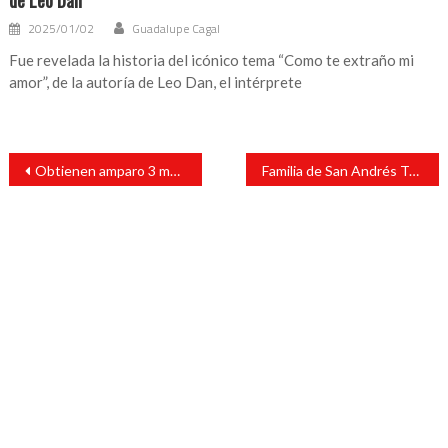
de Leo Dan
2025/01/02
Guadalupe Cagal
Fue revelada la historia del icónico tema “Como te extraño mi
amor”, de la autoría de Leo Dan, el intérprete
Navegación
Obtienen amparo 3 médicos privados para vacunarse contra COVID-19 en Xalapa
Familia de San Andrés Tuxtla sufre accidente automovilistico una de sus integrantes pierde la vida
de
entradas