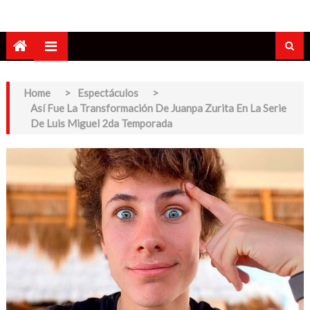
Home
>
Espectáculos
>
Así Fue La Transformación De Juanpa Zurita En La Serie
De Luis Miguel 2da Temporada