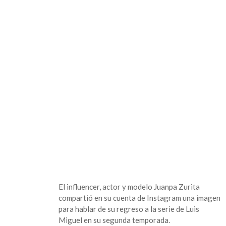
de
Juanpa
Zurita
en
la
serie
de
Luis
Miguel
2da
Temporada
El influencer, actor y modelo Juanpa Zurita
compartió en su cuenta de Instagram una imagen
para hablar de su regreso a la serie de Luis
Miguel en su segunda temporada.