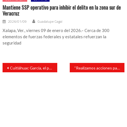
Mantiene SSP operativo para inhibir el delito en la zona sur de
Veracruz
2026/01/09
Guadalupe Cagal
Xalapa, Ver., viernes 09 de enero del 2026.– Cerca de 300
elementos de fuerzas federales y estatales refuerzan la
seguridad
Navegación
Cuitláhuac García, el primer gobernador que trabaja por los pueblos indígenas: Gómez Cazarín
“Realizamos acciones para combatir el dengue, sika y chikungunya en San Andrés”: Tavo Pérez
de
entradas