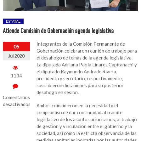
ESTATAL
Atiende Comisión de Gobernación agenda legislativa
Integrantes de la Comisión Permanente de
05
Gobernación celebraron reunión de trabajo para
Jul 2020
el desahogo de temas de la agenda legislativa.
La diputada Adriana Paola Linares Capitanachi y
el diputado Raymundo Andrade Rivera,
1134
presidenta y secretario, respectivamente,
suscribieron dictámenes para su posterior
desahogo en sesión.
Comentarios
desactivados
Ambos coincidieron en la necesidad y el
compromiso de dar continuidad al trámite
en
legislativo de los asuntos prioritarios, al trabajo
Atiende
de gestión y vinculación entre el gobierno y la
Comisión
sociedad, así como la estricta observancia de las
de
medidas sanitarias indicadas por las autoridades