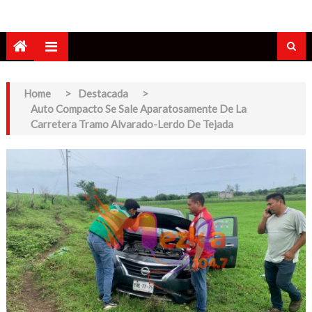
Home
>
Destacada
>
Auto Compacto Se Sale Aparatosamente De La
Carretera Tramo Alvarado-Lerdo De Tejada