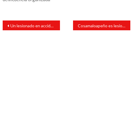
Navegación
Un lesionado en accidente múltiple sobre la 180
Cosamaloapeño es lesionado con proyectil de arma de fuego
de
entradas