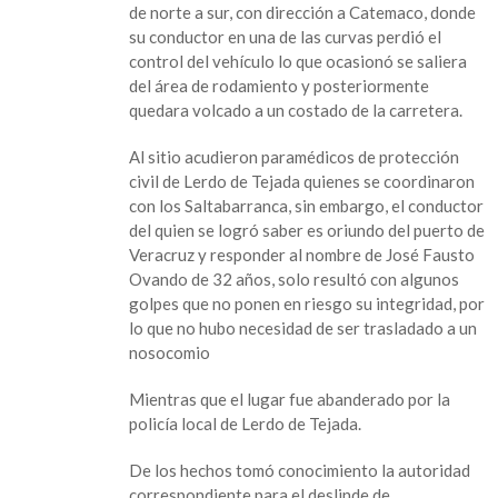
se
de norte a sur, con dirección a Catemaco, donde
sale
su conductor en una de las curvas perdió el
aparatosamente
control del vehículo lo que ocasionó se saliera
de
del área de rodamiento y posteriormente
la
quedara volcado a un costado de la carretera.
carretera
tramo
Al sitio acudieron paramédicos de protección
Alvarado-
civil de Lerdo de Tejada quienes se coordinaron
Lerdo
con los Saltabarranca, sin embargo, el conductor
de
del quien se logró saber es oriundo del puerto de
Tejada
Veracruz y responder al nombre de José Fausto
Ovando de 32 años, solo resultó con algunos
golpes que no ponen en riesgo su integridad, por
lo que no hubo necesidad de ser trasladado a un
nosocomio
Mientras que el lugar fue abanderado por la
policía local de Lerdo de Tejada.
De los hechos tomó conocimiento la autoridad
correspondiente para el deslinde de