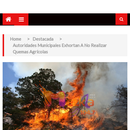
Home
>
Destacada
>
Autoridades Municipales Exhortan A No Realizar
Quemas Agrícolas