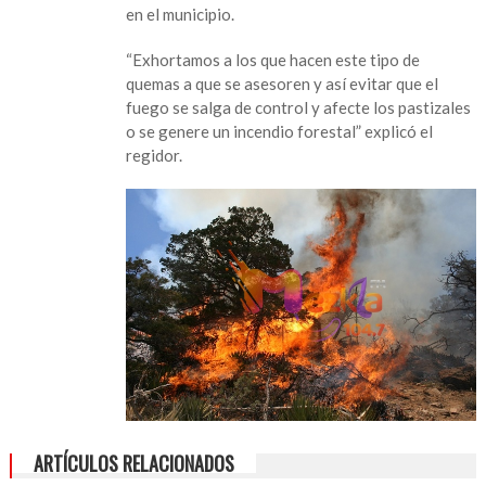
en el municipio.
exhortan
a
“Exhortamos a los que hacen este tipo de
no
quemas a que se asesoren y así evitar que el
realizar
fuego se salga de control y afecte los pastizales
quemas
o se genere un incendio forestal” explicó el
agrícolas
regidor.
ARTÍCULOS RELACIONADOS