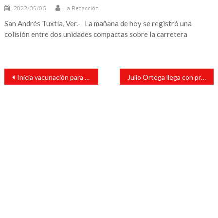
2022/05/06
La Redacción
San Andrés Tuxtla, Ver.- La mañana de hoy se registró una
colisión entre dos unidades compactas sobre la carretera
Navegación
Inicia vacunación para atletas que se preparan para Tokio
Julio Ortega llega con programa alimentario a La Victoria
de
entradas