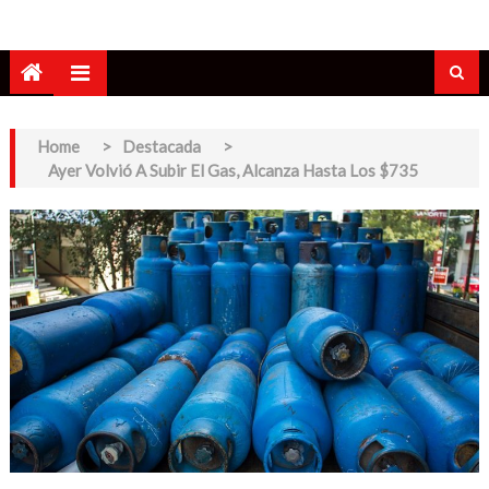
Home
>
Destacada
>
Ayer Volvió A Subir El Gas, Alcanza Hasta Los $735