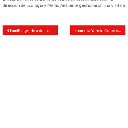
dirección de Ecología y Medio Ambiente gestionaron una visita a
Navegación
Familia agrede a doctora por pedirles que usarán cubrebocas (Video)
Lamenta Yazmín Copete, presidenta del DIF en Cabada, escasez en sector salud
de
entradas