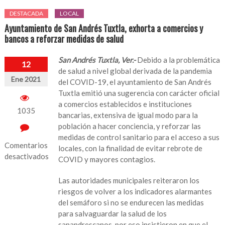
DESTACADA
LOCAL
Ayuntamiento de San Andrés Tuxtla, exhorta a comercios y
bancos a reforzar medidas de salud
San Andrés Tuxtla, Ver.-
Debido a la problemática
12
de salud a nivel global derivada de la pandemia
Ene 2021
del COVID-19, el ayuntamiento de San Andrés
Tuxtla emitió una sugerencia con carácter oficial
a comercios establecidos e instituciones
1035
bancarias, extensiva de igual modo para la
población a hacer conciencia, y reforzar las
medidas de control sanitario para el acceso a sus
Comentarios
locales, con la finalidad de evitar rebrote de
desactivados
COVID y mayores contagios.
en
Las autoridades municipales reiteraron los
Ayuntamiento
riesgos de volver a los indicadores alarmantes
de
del semáforo si no se endurecen las medidas
San
para salvaguardar la salud de los
Andrés
sanandrescanos, por eso insistieron en que el