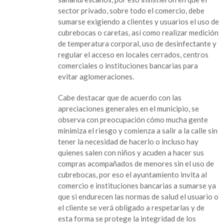
Tuxtla,
sector privado, sobre todo el comercio, debe
exhorta
sumarse exigiendo a clientes y usuarios el uso de
a
cubrebocas o caretas, así como realizar medición
comercios
de temperatura corporal, uso de desinfectante y
y
regular el acceso en locales cerrados, centros
bancos
comerciales o instituciones bancarias para
a
evitar aglomeraciones.
reforzar
medidas
Cabe destacar que de acuerdo con las
de
apreciaciones generales en el municipio, se
salud
observa con preocupación cómo mucha gente
minimiza el riesgo y comienza a salir a la calle sin
tener la necesidad de hacerlo o incluso hay
quienes salen con niños y acuden a hacer sus
compras acompañados de menores sin el uso de
cubrebocas, por eso el ayuntamiento invita al
comercio e instituciones bancarias a sumarse ya
que si endurecen las normas de salud el usuario o
el cliente se verá obligado a respetarlas y de
esta forma se protege la integridad de los