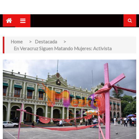
Home
>
Destacada
>
En Veracruz Siguen Matando Mujeres: Activista