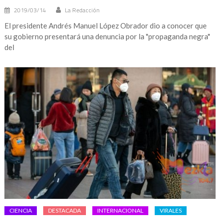
2019/03/14
La Redacción
El presidente Andrés Manuel López Obrador dio a conocer que
su gobierno presentará una denuncia por la "propaganda negra"
del
CIENCIA
DESTACADA
INTERNACIONAL
VIRALES