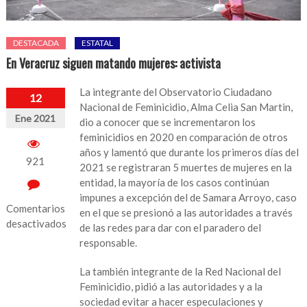
DESTACADA
ESTATAL
En Veracruz siguen matando mujeres: activista
La integrante del Observatorio Ciudadano
12
Nacional de Feminicidio, Alma Celia San Martin,
Ene 2021
dio a conocer que se incrementaron los
feminicidios en 2020 en comparación de otros
años y lamentó que durante los primeros días del
921
2021 se registraran 5 muertes de mujeres en la
entidad, la mayoría de los casos continúan
impunes a excepción del de Samara Arroyo, caso
Comentarios
en el que se presionó a las autoridades a través
desactivados
de las redes para dar con el paradero del
responsable.
en
En
La también integrante de la Red Nacional del
Veracruz
Feminicidio, pidió a las autoridades y a la
siguen
sociedad evitar a hacer especulaciones y
matando