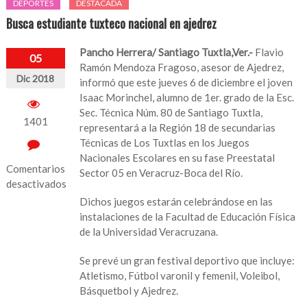
DEPORTES
DESTACADA
Busca estudiante tuxteco nacional en ajedrez
Pancho Herrera/ Santiago Tuxtla,Ver.-
Flavio
05
Ramón Mendoza Fragoso, asesor de Ajedrez,
Dic 2018
informó que este jueves 6 de diciembre el joven
Isaac Morinchel, alumno de 1er. grado de la Esc.
Sec. Técnica Núm. 80 de Santiago Tuxtla,
1401
representará a la Región 18 de secundarias
Técnicas de Los Tuxtlas en los Juegos
Nacionales Escolares en su fase Preestatal
Comentarios
Sector 05 en Veracruz-Boca del Río.
desactivados
Dichos juegos estarán celebrándose en las
en
instalaciones de la Facultad de Educación Física
Busca
de la Universidad Veracruzana.
estudiante
tuxteco
Se prevé un gran festival deportivo que incluye:
nacional
Atletismo, Fútbol varonil y femenil, Voleibol,
en
Básquetbol y Ajedrez.
ajedrez