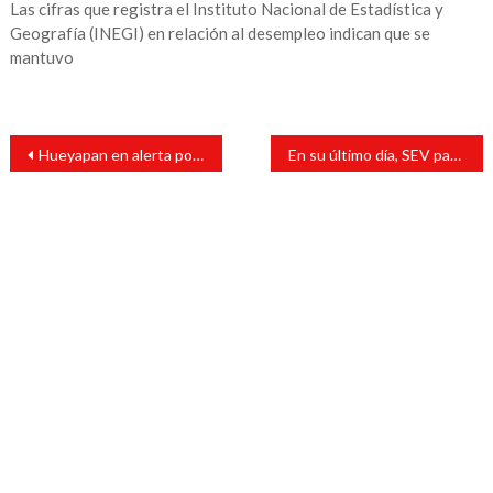
Las cifras que registra el Instituto Nacional de Estadística y
Geografía (INEGI) en relación al desempleo indican que se
mantuvo
Navegación
Hueyapan en alerta por las lluvias ocasionadas por FF14
En su último día, SEV pagó favores políticos con plazas
de
entradas