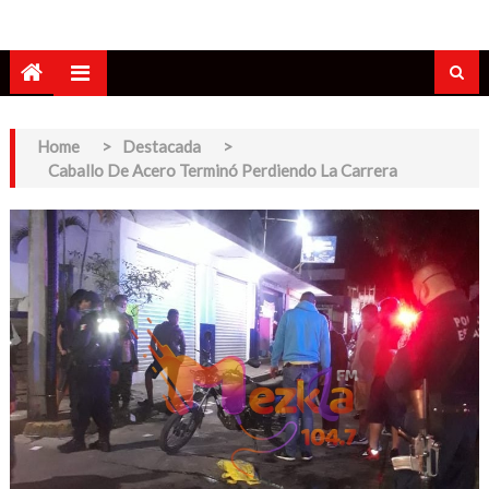
Home
>
Destacada
>
Caballo De Acero Terminó Perdiendo La Carrera