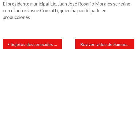
El presidente municipal Lic. Juan José Rosario Morales se reúne
con el actor Josue Conzatti, quien ha participado en
producciones
Navegación
Sujetos desconocidos disparan contra la fachada de una de las viviendas del Presidente municipal
Reviven video de Samuel García de “gente que vive con sueldito de 40 mil pesos y son felices”
de
entradas