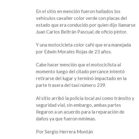
Caballo
de
En el sitio en mención fueron hallados los
acero
vehículos cavalier color verde con placas del
terminó
estado que era conducido por quien dijo llamarse
perdiendo
Juan Carlos Beltrán Pascual, de oficio pintor.
la
carrera
Y una motocicleta color café que era manejada
por Edwin Morales Rojas de 23 años.
Cabe hacer mención que el motociclista al
momento luego del citado percance intentó
retirarse del lugar y terminó impactado en la
parte trasera del taxi número 239.
Al sitio arribó la policía local así como tránsito y
seguridad vial, sin embargo, ambas partes
llegaron a un acuerdo para la reparación de
daños ya que fueron mínimas.
Por Sergio Herrera Montán