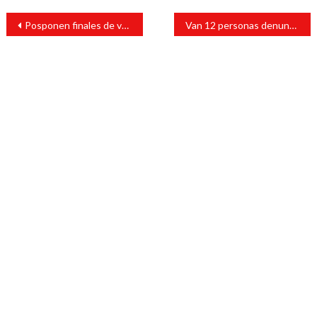
Navegación
Posponen finales de voleibol en Santiago Tuxtla
Van 12 personas denunciadas por toma del palacio de Santiago Tuxtla
de
entradas