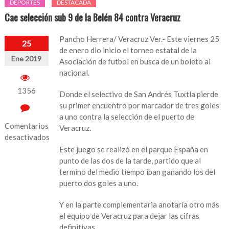
DEPORTES
DESTACADA
Cae selección sub 9 de la Belén 84 contra Veracruz
Pancho Herrera/ Veracruz Ver.- Este viernes 25
25
de enero dio inicio el torneo estatal de la
Ene 2019
Asociación de futbol en busca de un boleto al
nacional.
1356
Donde el selectivo de San Andrés Tuxtla pierde
su primer encuentro por marcador de tres goles
a uno contra la selección de el puerto de
Comentarios
Veracruz.
desactivados
Este juego se realizó en el parque España en
en
punto de las dos de la tarde, partido que al
Cae
termino del medio tiempo iban ganando los del
selección
puerto dos goles a uno.
sub
9
Y en la parte complementaria anotaría otro más
de
el equipo de Veracruz para dejar las cifras
la
definitivas.