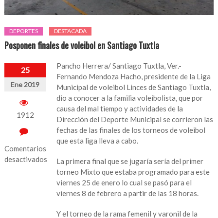
DEPORTES
DESTACADA
Posponen finales de voleibol en Santiago Tuxtla
Pancho Herrera/ Santiago Tuxtla, Ver.-
25
Fernando Mendoza Hacho, presidente de la Liga
Ene 2019
Municipal de voleibol Linces de Santiago Tuxtla,
dio a conocer a la familia voleibolista, que por
causa del mal tiempo y actividades de la
1912
Dirección del Deporte Municipal se corrieron las
fechas de las finales de los torneos de voleibol
que esta liga lleva a cabo.
Comentarios
desactivados
La primera final que se jugaría sería del primer
torneo Mixto que estaba programado para este
en
viernes 25 de enero lo cual se pasó para el
Posponen
viernes 8 de febrero a partir de las 18 horas.
finales
de
Y el torneo de la rama femenil y varonil de la
voleibol