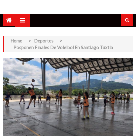
Home
>
Deportes
>
Posponen Finales De Voleibol En Santiago Tuxtla