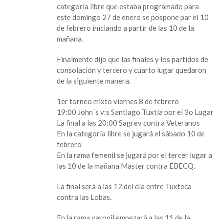
categoría libre que estaba programado para
en
este domingo 27 de enero se pospone par el 10
Santiago
de febrero iniciando a partir de las 10 de la
Tuxtla
mañana.
Finalmente dijo que las finales y los partidos de
consolación y tercero y cuarto lugar quedaron
de la siguiente manera.
1er torneo mixto viernes 8 de febrero
19:00 John´s v:s Santiago Tuxtla por el 3o Lugar
La final a las 20:00 Sagrev contra Veteranos
En la categoría libre se jugará el sábado 10 de
febrero
En la rama femenil se jugará por el tercer lugar a
las 10 de la mañana Master contra EBECQ.
La final será a las 12 del día entre Tuxteca
contra las Lobas.
En la rama varonil empezará a las 11 de la