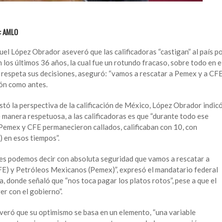
a: AMLO
el López Obrador aseveró que las calificadoras “castigan” al país p
en los últimos 36 años, la cual fue un rotundo fracaso, sobre todo en e
 respeta sus decisiones, aseguró: “vamos a rescatar a Pemex y a CFE
ión como antes.
tó la perspectiva de la calificación de México, López Obrador indic
 manera respetuosa, a las calificadoras es que “durante todo ese
Pemex y CFE permanecieron callados, calificaban con 10, con
 en esos tiempos”.
les podemos decir con absoluta seguridad que vamos a rescatar a
FE) y Petróleos Mexicanos (Pemex)”, expresó el mandatario federal
, donde señaló que “nos toca pagar los platos rotos”, pese a que el
r con el gobierno”.
everó que su optimismo se basa en un elemento, “una variable