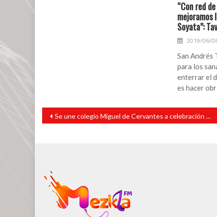
“Con red de 
mejoramos la
Soyata”: Ta
2019/06/0
San Andrés T
para los san
enterrar el d
es hacer ob
Navegación
Se une colegio Miguel de Cervantes a celebración por fundación de su congregación
de
entradas