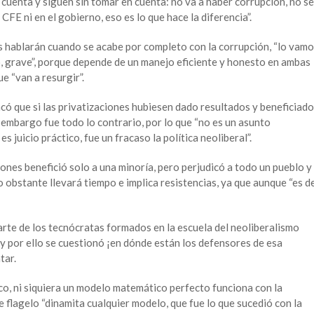
cuenta y siguen sin tomar en cuenta: no va a haber corrupción, no se
CFE ni en el gobierno, eso es lo que hace la diferencia”.
os hablarán cuando se acabe por completo con la corrupción, “lo vam
o, grave”, porque depende de un manejo eficiente y honesto en ambas
e “van a resurgir”.
ó que si las privatizaciones hubiesen dado resultados y beneficiado
n embargo fue todo lo contrario, por lo que “no es un asunto
es juicio práctico, fue un fracaso la política neoliberal”.
iones benefició solo a una minoría, pero perjudicó a todo un pueblo y
o obstante llevará tiempo e implica resistencias, ya que aunque “es d
rte de los tecnócratas formados en la escuela del neoliberalismo
 por ello se cuestionó ¡en dónde están los defensores de esa
tar.
o, ni siquiera un modelo matemático perfecto funciona con la
e flagelo “dinamita cualquier modelo, que fue lo que sucedió con la