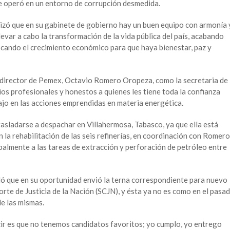
e operó en un entorno de corrupción desmedida.
izó que en su gabinete de gobierno hay un buen equipo con armonía 
levar a cabo la transformación de la vida pública del país, acabando
uscando el crecimiento económico para que haya bienestar, paz y
l director de Pemex, Octavio Romero Oropeza, como la secretaria de
os profesionales y honestos a quienes les tiene toda la confianza
ajo en las acciones emprendidas en materia energética.
rasladarse a despachar en Villahermosa, Tabasco, ya que ella está
la rehabilitación de las seis refinerías, en coordinación con Romero
palmente a las tareas de extracción y perforación de petróleo entre
ó que en su oportunidad envió la terna correspondiente para nuevo
rte de Justicia de la Nación (SCJN), y ésta ya no es como en el pasa
e las mismas.
ecir es que no tenemos candidatos favoritos; yo cumplo, yo entrego