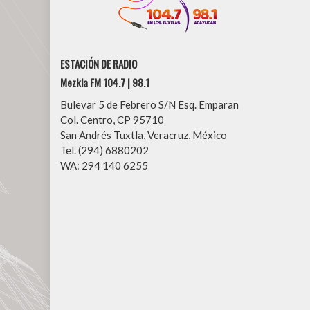
ESTACIÓN DE RADIO
Mezkla FM 104.7 | 98.1
Bulevar 5 de Febrero S/N Esq. Emparan
Col. Centro, CP 95710
San Andrés Tuxtla, Veracruz, México
Tel. (294) 6880202
WA: 294 140 6255