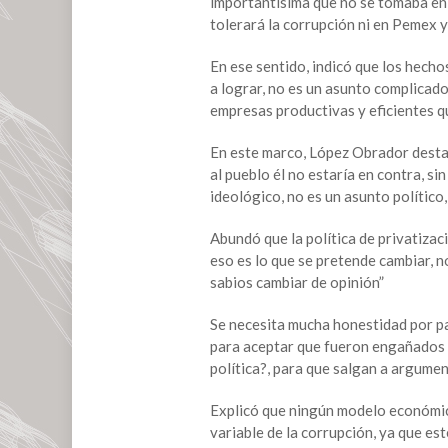
importantísima que no se tomaba en 
política
tolerará la corrupción ni en Pemex y 
neoliberal
fracasada:
En ese sentido, indicó que los hech
AMLO
a lograr, no es un asunto complicad
empresas productivas y eficientes qu
En este marco, López Obrador destac
al pueblo él no estaría en contra, si
ideológico, no es un asunto político, 
Abundó que la política de privatizac
eso es lo que se pretende cambiar, n
sabios cambiar de opinión”
Se necesita mucha honestidad por pa
para aceptar que fueron engañados y
política?, para que salgan a argumen
Explicó que ningún modelo económic
variable de la corrupción, ya que est