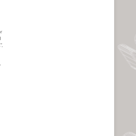
or
l
”,
ó