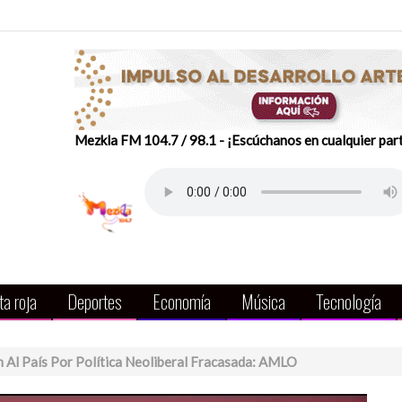
Mezkla FM 104.7 / 98.1 - ¡Escúchanos en cualquier par
a roja
Deportes
Economía
Música
Tecnología
n Al País Por Política Neoliberal Fracasada: AMLO