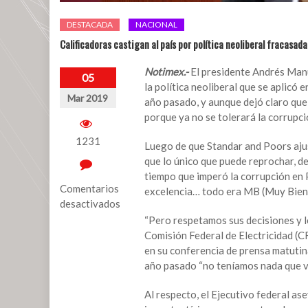
DESTACADA
NACIONAL
Calificadoras castigan al país por política neoliberal fracasad
Notimex.-
El presidente Andrés Manu
05
la política neoliberal que se aplicó 
Mar 2019
año pasado, y aunque dejó claro que
porque ya no se tolerará la corrupc
1231
Luego de que Standar and Poors ajus
que lo único que puede reprochar, de
tiempo que imperó la corrupción en 
Comentarios
excelencia… todo era MB (Muy Bien)
desactivados
“Pero respetamos sus decisiones y 
en
Comisión Federal de Electricidad (C
Calificadoras
en su conferencia de prensa matutina
castigan
año pasado “no teníamos nada que ve
al
país
Al respecto, el Ejecutivo federal as
por