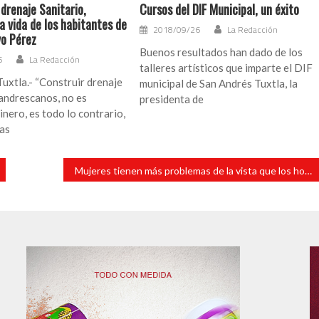
drenaje Sanitario,
Cursos del DIF Municipal, un éxito
 vida de los habitantes de
2018/09/26
La Redacción
vo Pérez
Buenos resultados han dado de los
6
La Redacción
talleres artísticos que imparte el DIF
uxtla.- “Construir drenaje
municipal de San Andrés Tuxtla, la
andrescanos, no es
presidenta de
inero, es todo lo contrario,
ras
Mujeres tienen más problemas de la vista que los hombres