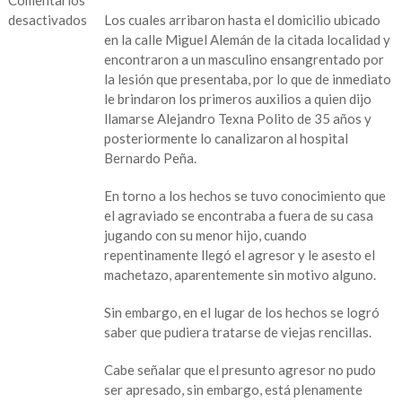
desactivados
Los cuales arribaron hasta el domicilio ubicado
en la calle Miguel Alemán de la citada localidad y
en
encontraron a un masculino ensangrentado por
Lesionan
la lesión que presentaba, por lo que de inmediato
a
le brindaron los primeros auxilios a quien dijo
vecino
llamarse Alejandro Texna Polito de 35 años y
de
posteriormente lo canalizaron al hospital
Morelos
Bernardo Peña.
con
machete
En torno a los hechos se tuvo conocimiento que
el agraviado se encontraba a fuera de su casa
jugando con su menor hijo, cuando
repentinamente llegó el agresor y le asesto el
machetazo, aparentemente sin motivo alguno.
Sin embargo, en el lugar de los hechos se logró
saber que pudiera tratarse de viejas rencillas.
Cabe señalar que el presunto agresor no pudo
ser apresado, sin embargo, está plenamente