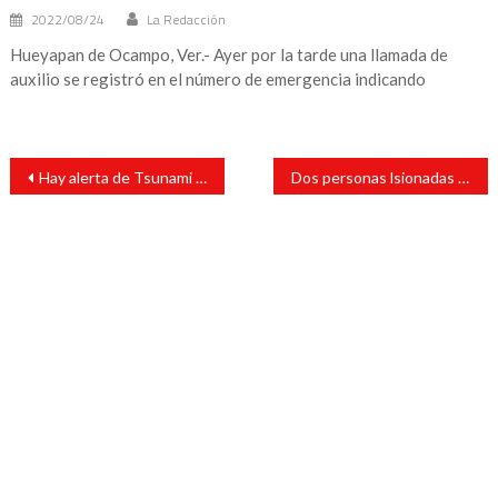
2022/08/24
La Redacción
Hueyapan de Ocampo, Ver.- Ayer por la tarde una llamada de
auxilio se registró en el número de emergencia indicando
Navegación
Hay alerta de Tsunami para Fiji, Nueva Zelanda y Vanuatu, tras sismo en Australia.
Dos personas lsionadas en accidente vial en Ángel R. Cabada
de
entradas