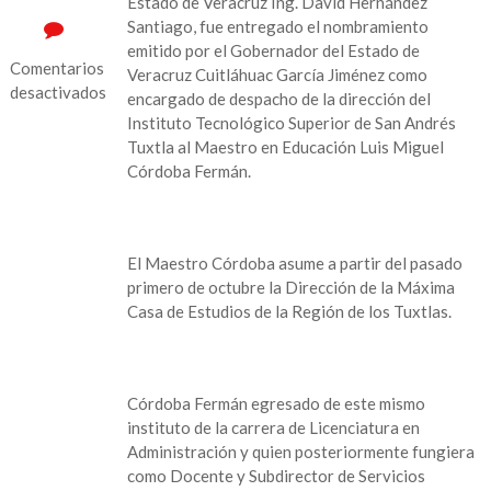
Estado de Veracruz Ing. David Hernández
Santiago, fue entregado el nombramiento
emitido por el Gobernador del Estado de
Comentarios
Veracruz Cuitláhuac García Jiménez como
desactivados
encargado de despacho de la dirección del
Instituto Tecnológico Superior de San Andrés
en
Tuxtla al Maestro en Educación Luis Miguel
CAMBIO
Córdoba Fermán.
EN
LA
DIRECCIÓN
DEL
El Maestro Córdoba asume a partir del pasado
I.T.S.
primero de octubre la Dirección de la Máxima
DE
Casa de Estudios de la Región de los Tuxtlas.
SAN
ANDRÉS
TUXTLA…
Córdoba Fermán egresado de este mismo
instituto de la carrera de Licenciatura en
Administración y quien posteriormente fungiera
como Docente y Subdirector de Servicios