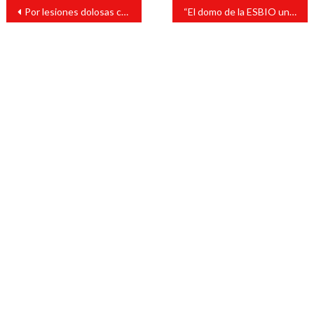
Navegación
Por lesiones dolosas calificadas procede imputación de tres personas
“El domo de la ESBIO una labor titánica, pero que la institución y los sanandrescanos se merecen”: Tavo Pérez
de
entradas