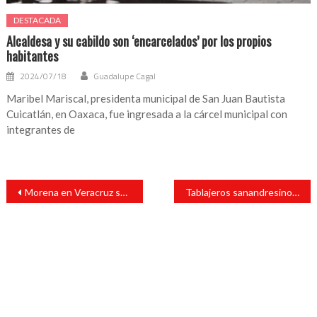
DESTACADA
Alcaldesa y su cabildo son ‘encarcelados’ por los propios
habitantes
2024/07/18
Guadalupe Cagal
Maribel Mariscal, presidenta municipal de San Juan Bautista
Cuicatlán, en Oaxaca, fue ingresada a la cárcel municipal con
integrantes de
Navegación
Morena en Veracruz se divide
Tablajeros sanandresinos apoyan remodelación del mercado 5 de febrero
de
entradas