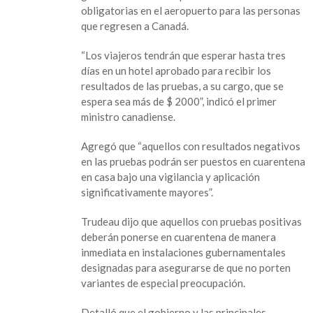
vuelos
obligatorias en el aeropuerto para las personas
a
que regresen a Canadá.
México
y
“Los viajeros tendrán que esperar hasta tres
pondrá
días en un hotel aprobado para recibir los
en
resultados de las pruebas, a su cargo, que se
cuarentena
espera sea más de $ 2000”, indicó el primer
a
ministro canadiense.
viajeros
al
Agregó que “aquellos con resultados negativos
llegar
en las pruebas podrán ser puestos en cuarentena
en casa bajo una vigilancia y aplicación
significativamente mayores”.
Trudeau dijo que aquellos con pruebas positivas
deberán ponerse en cuarentena de manera
inmediata en instalaciones gubernamentales
designadas para asegurarse de que no porten
variantes de especial preocupación.
Detalló que el gobierno y las principales