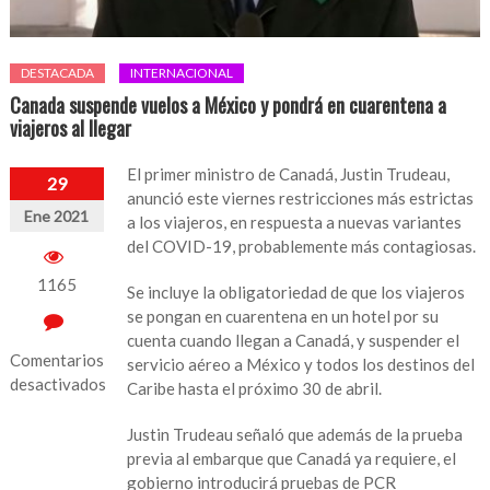
DESTACADA
INTERNACIONAL
Canada suspende vuelos a México y pondrá en cuarentena a
viajeros al llegar
El primer ministro de Canadá, Justin Trudeau,
29
anunció este viernes restricciones más estrictas
Ene 2021
a los viajeros, en respuesta a nuevas variantes
del COVID-19, probablemente más contagiosas.
1165
Se incluye la obligatoriedad de que los viajeros
se pongan en cuarentena en un hotel por su
cuenta cuando llegan a Canadá, y suspender el
Comentarios
servicio aéreo a México y todos los destinos del
desactivados
Caribe hasta el próximo 30 de abril.
en
Justin Trudeau señaló que además de la prueba
Canada
previa al embarque que Canadá ya requiere, el
suspende
gobierno introducirá pruebas de PCR