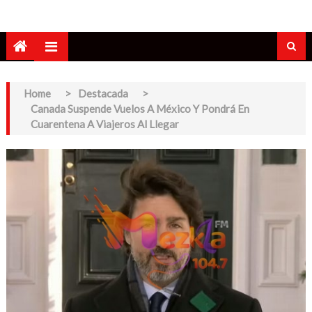
Home
>
Destacada
>
Canada Suspende Vuelos A México Y Pondrá En
Cuarentena A Viajeros Al Llegar