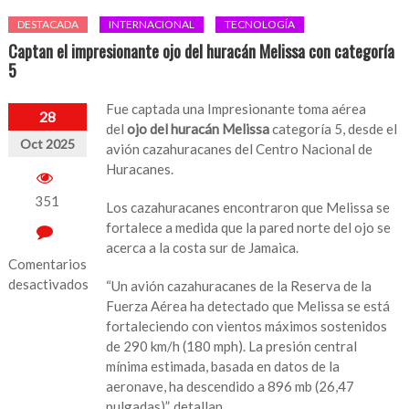
DESTACADA
INTERNACIONAL
TECNOLOGÍA
Captan el impresionante ojo del huracán Melissa con categoría
5
Fue captada una Impresionante toma aérea
28
del
ojo del huracán Melissa
categoría 5, desde el
Oct 2025
avión cazahuracanes del Centro Nacional de
Huracanes.
351
Los cazahuracanes encontraron que Melissa se
fortalece a medida que la pared norte del ojo se
acerca a la costa sur de Jamaica.
Comentarios
desactivados
“Un avión cazahuracanes de la Reserva de la
Fuerza Aérea ha detectado que Melissa se está
en
fortaleciendo con vientos máximos sostenidos
Captan
de 290 km/h (180 mph). La presión central
el
mínima estimada, basada en datos de la
impresionante
aeronave, ha descendido a 896 mb (26,47
ojo
pulgadas)”, detallan.