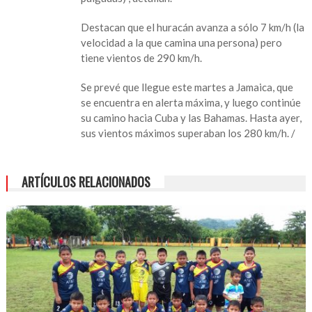
del
huracán
Destacan que el huracán avanza a sólo 7 km/h (la
Melissa
velocidad a la que camina una persona) pero
con
tiene vientos de 290 km/h.
categoría
5
Se prevé que llegue este martes a Jamaica, que
se encuentra en alerta máxima, y luego continúe
su camino hacia Cuba y las Bahamas. Hasta ayer,
sus vientos máximos superaban los 280 km/h. /
ARTÍCULOS RELACIONADOS