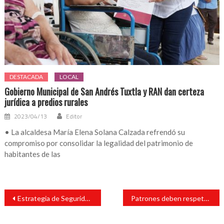
DESTACADA
LOCAL
Gobierno Municipal de San Andrés Tuxtla y RAN dan certeza
jurídica a predios rurales
2023/04/13
Editor
• La alcaldesa María Elena Solana Calzada refrendó su
compromiso por consolidar la legalidad del patrimonio de
habitantes de las
Navegación
Estrategia de Seguridad Pública Estatal obtiene resultados contundentes durante el fin de semana
Patrones deben respetar la “Ley Silla”, en Veracruz: Diputada Victoria Gutiérrez
de
entradas