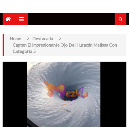
Home
>
Destacada
>
Captan El Impresionante Ojo Del Huracán Melissa Con
Categoría 5