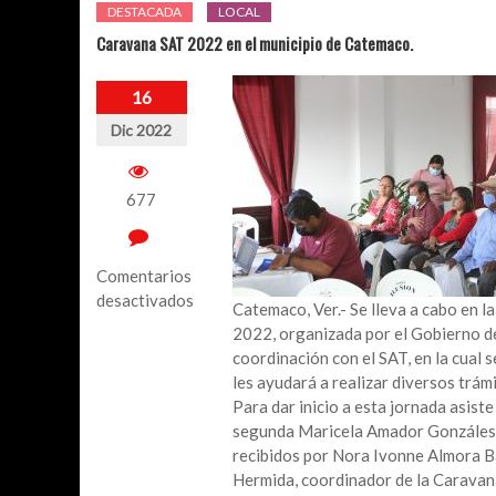
DESTACADA
LOCAL
Caravana SAT 2022 en el municipio de Catemaco.
16
Dic 2022
677
Comentarios
desactivados
Catemaco, Ver.- Se lleva a cabo en 
2022, organizada por el Gobierno de
en
coordinación con el SAT, en la cual 
Caravana
les ayudará a realizar diversos trámi
SAT
Para dar inicio a esta jornada asist
2022
segunda Maricela Amador Gonzáles y
en
recibidos por Nora Ivonne Almora B
el
Hermida, coordinador de la Caravana
municipio