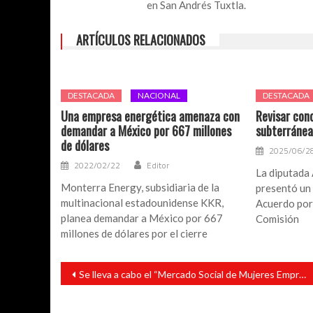
en San Andrés Tuxtla.
de
Catemaco.
ARTÍCULOS RELACIONADOS
DESTACADA
NACIONAL
DESTACADA
Una empresa energética amenaza con
Revisar con
demandar a México por 667 millones
subterránea
de dólares
2025/06/2
2022/02/22
Editor
La diputada
Monterra Energy, subsidiaria de la
presentó un
multinacional estadounidense KKR,
Acuerdo por 
planea demandar a México por 667
Comisión
millones de dólares por el cierre
Navegación
Se lleva a cabo el “Mercado Social de Mujeres Emprendedoras” en el municipio de Santiago Tuxtla
de
entradas