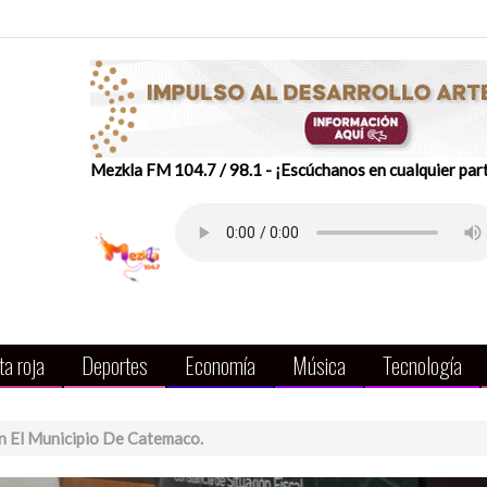
Mezkla FM 104.7 / 98.1 - ¡Escúchanos en cualquier par
a roja
Deportes
Economía
Música
Tecnología
 El Municipio De Catemaco.