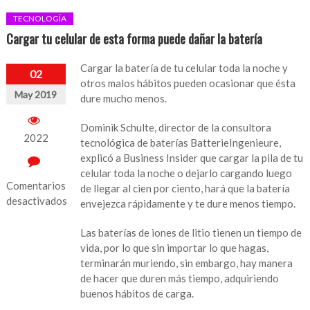
TECNOLOGÍA
Cargar tu celular de esta forma puede dañar la batería
Cargar la batería de tu celular toda la noche y
02
otros malos hábitos pueden ocasionar que ésta
May 2019
dure mucho menos.
Dominik Schulte, director de la consultora
2022
tecnológica de baterías BatterieIngenieure,
explicó a Business Insider que cargar la pila de tu
celular toda la noche o dejarlo cargando luego
Comentarios
de llegar al cien por ciento, hará que la batería
desactivados
envejezca rápidamente y te dure menos tiempo.
en
Las baterías de iones de litio tienen un tiempo de
Cargar
vida, por lo que sin importar lo que hagas,
tu
terminarán muriendo, sin embargo, hay manera
celular
de hacer que duren más tiempo, adquiriendo
de
buenos hábitos de carga.
esta