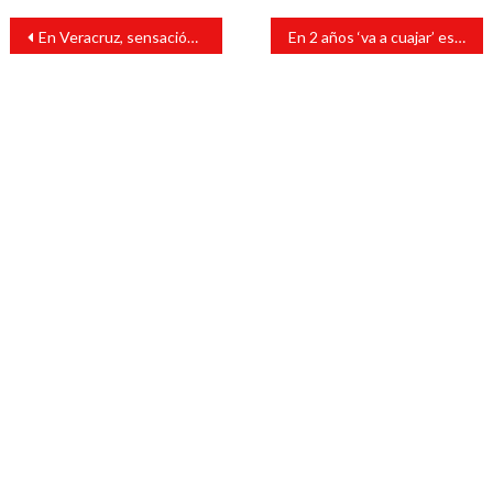
Navegación
En Veracruz, sensación térmica alcazará los 40 grados
En 2 años ‘va a cuajar’ estrategia de seguridad: Cuitláhuac
de
entradas