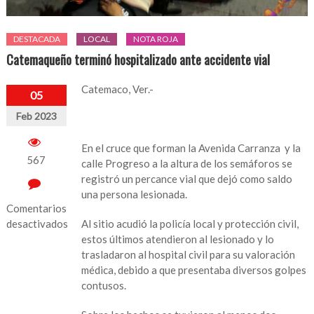
DESTACADA
LOCAL
NOTA ROJA
Catemaqueño terminó hospitalizado ante accidente vial
Catemaco, Ver.-
05
Feb 2023
En el cruce que forman la Avenida Carranza y la
567
calle Progreso a la altura de los semáforos se
registró un percance vial que dejó como saldo
una persona lesionada.
Comentarios
desactivados
Al sitio acudió la policía local y protección civil,
estos últimos atendieron al lesionado y lo
en
trasladaron al hospital civil para su valoración
Catemaqueño
médica, debido a que presentaba diversos golpes
terminó
contusos.
hospitalizado
ante