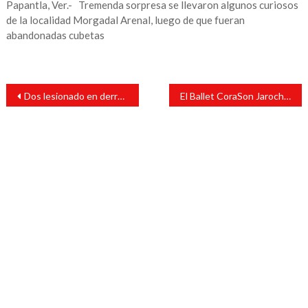
Papantla, Ver.- Tremenda sorpresa se llevaron algunos curiosos
de la localidad Morgadal Arenal, luego de que fueran
abandonadas cubetas
Navegación
Dos lesionado en derrape de moto
El Ballet CoraSon Jarocho, orgullosamente lerdense, presente en Tlacotalpan
de
entradas