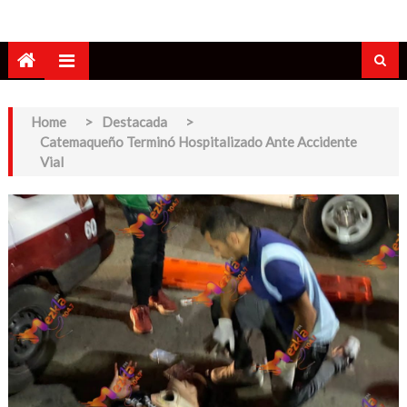
Home
>
Destacada
>
Catemaqueño Terminó Hospitalizado Ante Accidente
Vial