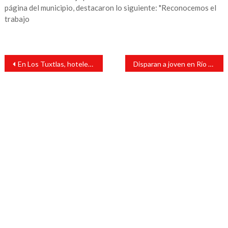
página del municipio, destacaron lo siguiente: "Reconocemos el
trabajo
Navegación
En Los Tuxtlas, hoteles pedirán credencial a huéspedes para descartar que sean migrantes
Disparan a joven en Río Blanco; el primer feminicidio de julio
de
entradas