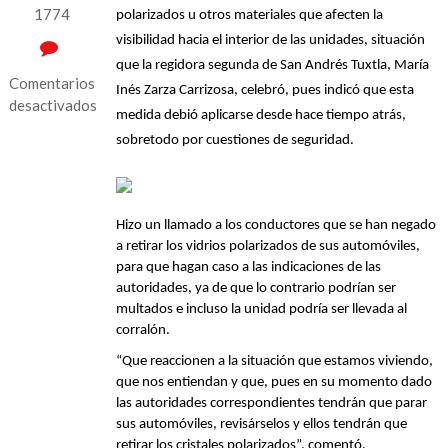
1774
polarizados u otros materiales que afecten la 
visibilidad hacia el interior de las unidades, situación 
que la regidora segunda de San Andrés Tuxtla, María 
Comentarios
Inés Zarza Carrizosa, celebró, pues indicó que esta 
desactivados
medida debió aplicarse desde hace tiempo atrás, 
en
sobretodo por cuestiones de seguridad.
Celebra
regidora
prohibición
de
Hizo un llamado a los conductores que se han negado 
vidrios
a retirar los vidrios polarizados de sus automóviles, 
polarizados
para que hagan caso a las indicaciones de las 
autoridades, ya de que lo contrario podrían ser 
en
multados e incluso la unidad podría ser llevada al 
automóviles
corralón.
“Que reaccionen a la situación que estamos viviendo, 
que nos entiendan y que, pues en su momento dado 
las autoridades correspondientes tendrán que parar 
sus automóviles, revisárselos y ellos tendrán que 
retirar los cristales polarizados”, comentó.