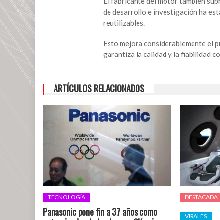
El fabricante del motor también subr
de
de desarrollo e investigación ha es
cohete
reutilizables.
de
propulsor
Esto mejora considerablemente el pr
líquido
garantiza la calidad y la fiabilidad 
ARTÍCULOS RELACIONADOS
TECNOLOGÍA
DESTACADA
Panasonic pone fin a 37 años como
VIRALES