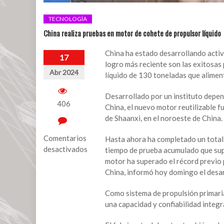
TECNOLOGÍA
China realiza pruebas en motor de cohete de propulsor líquido
China ha estado desarrollando activa
17
logro más reciente son las exitosas
Abr 2024
líquido de 130 toneladas que aliment
Desarrollado por un instituto depen
406
China, el nuevo motor reutilizable f
de Shaanxi, en el noroeste de China.
Comentarios
Hasta ahora ha completado un total 
desactivados
tiempo de prueba acumulado que supe
motor ha superado el récord previo p
en
China, informó hoy domingo el desa
China
realiza
Como sistema de propulsión primaria
pruebas
una capacidad y confiabilidad integr
en
motor