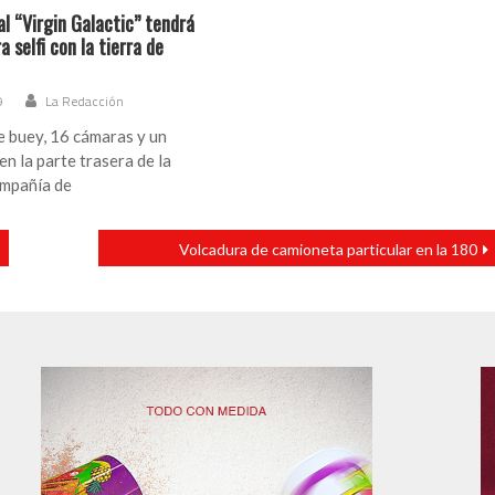
l “Virgin Galactic” tendrá
 selfi con la tierra de
9
La Redacción
 buey, 16 cámaras y un
en la parte trasera de la
ompañía de
Volcadura de camioneta particular en la 180