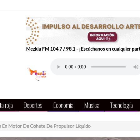
Mezkla FM 104.7 / 98.1 - ¡Escúchanos en cualquier par
a roja
Deportes
Economía
Música
Tecnología
s En Motor De Cohete De Propulsor Líquido