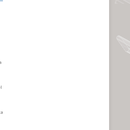
a
l
ta