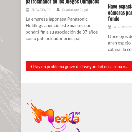
patrocinador de los Juegos Olímpicos
Nave espacia
2024/09/10
Guadalupe Cagal
cámaras para
fondo
La empresa japonesa Panasonic
Holdings anunció este martes que
2020/07/2
pondrá fin a su asociación de 37 años
Doce ojos de
como patrocinador principal
gran espejo 
cabina: la c
Navegación
Hay un problema grave de inseguridad en la zona norte y sur de Veracruz: Yunes Márquez
de
entradas