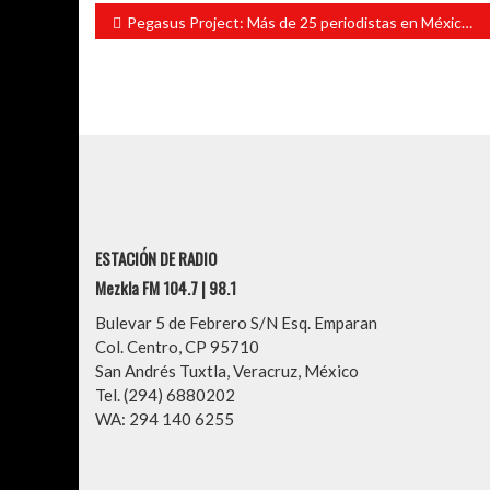
Navegación
Pegasus Project: Más de 25 periodistas en México de TV, radio, internet y prensa fueron blanco de espionaje
de
entradas
ESTACIÓN DE RADIO
Mezkla FM 104.7 | 98.1
Bulevar 5 de Febrero S/N Esq. Emparan
Col. Centro, CP 95710
San Andrés Tuxtla, Veracruz, México
Tel. (294) 6880202
WA: 294 140 6255