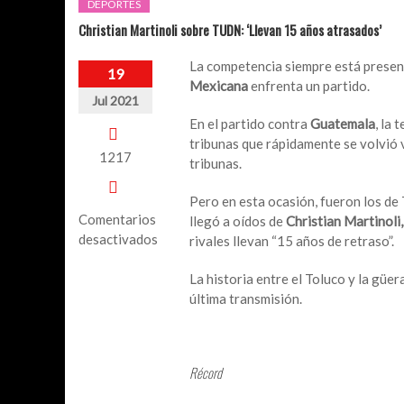
DEPORTES
Christian Martinoli sobre TUDN: ‘Llevan 15 años atrasados’
La competencia siempre está presen
19
Mexicana
enfrenta un partido.
Jul 2021
En el partido contra
Guatemala
, la 
tribunas que rápidamente se volvió 
1217
tribunas.
Pero en esta ocasión, fueron los de 
Comentarios
llegó a oídos de
Christian Martinoli,
desactivados
rivales llevan “15 años de retraso”.
en
La historia entre el Toluco y la güer
Christian
última transmisión.
Martinoli
sobre
TUDN:
‘Llevan
Récord
15