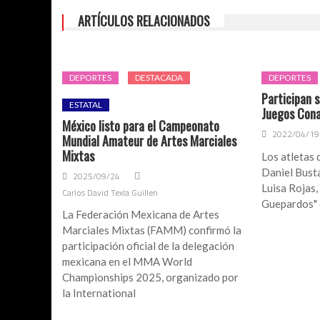
años
atrasados’
ARTÍCULOS RELACIONADOS
DEPORTES
DESTACADA
DEPORTES
Participan s
ESTATAL
Juegos Cona
México listo para el Campeonato
2022/04/19
Mundial Amateur de Artes Marciales
Mixtas
Los atletas 
Daniel Bus
2025/09/24
Luisa Rojas,
Carlos David Texla Guillen
Guepardos" 
La Federación Mexicana de Artes
Marciales Mixtas (FAMM) confirmó la
participación oficial de la delegación
mexicana en el MMA World
Championships 2025, organizado por
la International