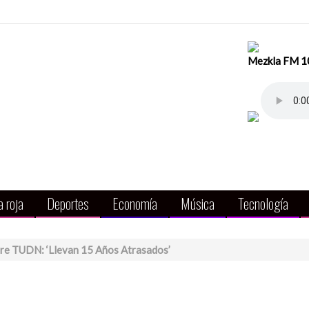
Mezkla FM 104
 roja
Deportes
Economía
Música
Tecnología
bre TUDN: ‘Llevan 15 Años Atrasados’