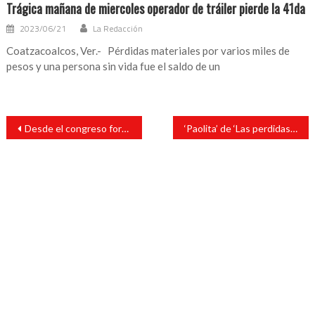
Trágica mañana de miercoles operador de tráiler pierde la 41da
2023/06/21
La Redacción
Coatzacoalcos, Ver.- Pérdidas materiales por varios miles de
pesos y una persona sin vida fue el saldo de un
Navegación
Desde el congreso fortalecemos la eduación media superior del país: Claudia Tello
‘Paolita’ de ‘Las perdidas’ va por diputación en Guanajuato
de
entradas