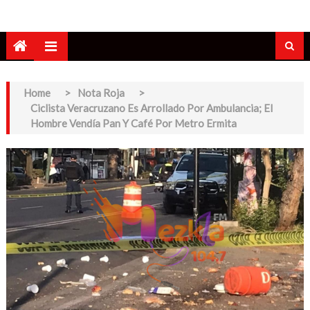
Home
>
Nota Roja
>
Ciclista Veracruzano Es Arrollado Por Ambulancia; El
Hombre Vendía Pan Y Café Por Metro Ermita