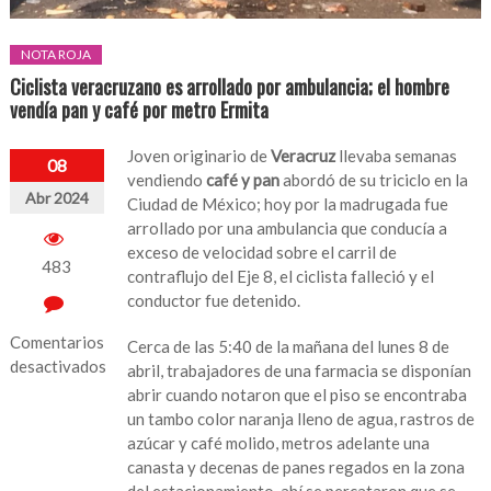
NOTA ROJA
Ciclista veracruzano es arrollado por ambulancia; el hombre
vendía pan y café por metro Ermita
Joven originario de
Veracruz
llevaba semanas
08
vendiendo
café y pan
abordó de su triciclo en la
Abr 2024
Ciudad de México; hoy por la madrugada fue
arrollado por una ambulancia que conducía a
exceso de velocidad sobre el carril de
483
contraflujo del Eje 8, el ciclista falleció y el
conductor fue detenido.
Comentarios
Cerca de las 5:40 de la mañana del lunes 8 de
desactivados
abril, trabajadores de una farmacia se disponían
abrir cuando notaron que el piso se encontraba
en
un tambo color naranja lleno de agua, rastros de
Ciclista
azúcar y café molido, metros adelante una
veracruzano
canasta y decenas de panes regados en la zona
es
del estacionamiento, ahí se percataron que se