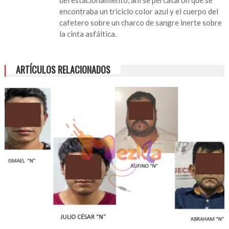
arrollado
encontraba un triciclo color azul y el cuerpo del
por
cafetero sobre un charco de sangre inerte sobre
ambulancia;
la cinta asfáltica.
el
hombre
vendía
ARTÍCULOS RELACIONADOS
pan
y
café
por
metro
Ermita