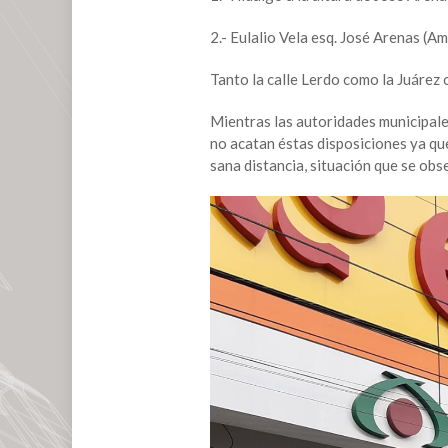
con
el
2.- Eulalio Vela esq. José Arenas (
cierre
de
Tanto la calle Lerdo como la Juárez c
vialidades
en
Mientras las autoridades municipale
el
no acatan éstas disposiciones ya qu
primer
sana distancia, situación que se obse
cuadro
de
la
ciudad.