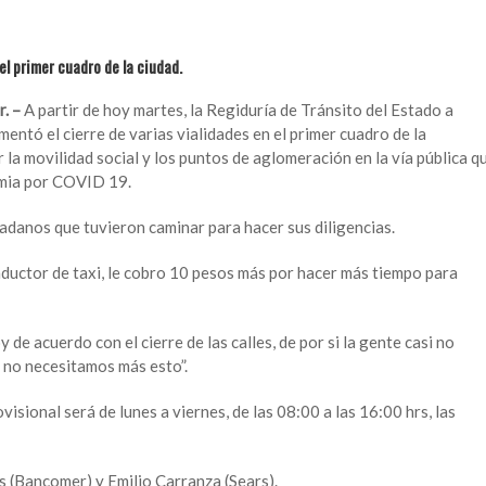
el primer cuadro de la ciudad.
. –
A partir de hoy martes, la Regiduría de Tránsito del Estado a
mentó el cierre de varias vialidades en el primer cuadro de la
r la movilidad social y los puntos de aglomeración en la vía pública q
emia por COVID 19.
dadanos que tuvieron caminar para hacer sus diligencias.
nductor de taxi, le cobro 10 pesos más por hacer más tiempo para
de acuerdo con el cierre de las calles, de por si la gente casi no
, no necesitamos más esto”.
isional será de lunes a viernes, de las 08:00 a las 16:00 hrs, las
as (Bancomer) y Emilio Carranza (Sears).