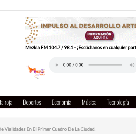
Mezkla FM 104.7 / 98.1 - ¡Escúchanos en cualquier par
a roja
Deportes
Economía
Música
Tecnología
e Vialidades En El Primer Cuadro De La Ciudad.