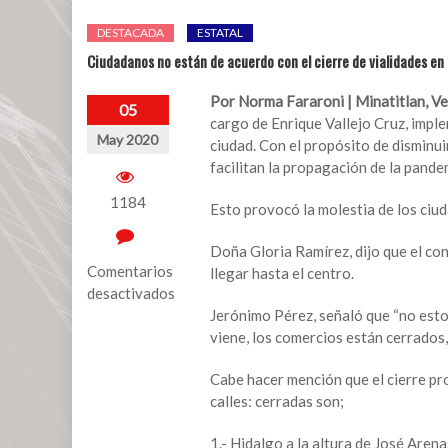
DESTACADA
ESTATAL
Ciudadanos no están de acuerdo con el cierre de vialidades en 
Por Norma Fararoni | Minatitlan, Ver
05
cargo de Enrique Vallejo Cruz, imple
May 2020
ciudad. Con el propósito de disminui
facilitan la propagación de la pand
1184
Esto provocó la molestia de los ciu
Doña Gloria Ramírez, dijo que el co
Comentarios
llegar hasta el centro.
desactivados
Jerónimo Pérez, señaló que “no estoy 
en
viene, los comercios están cerrados
Ciudadanos
no
Cabe hacer mención que el cierre prov
están
calles: cerradas son;
de
acuerdo
1.- Hidalgo a la altura de José Aren