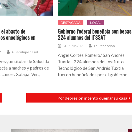
DESTACADA
LOCAL
 el abasto de
Gobierno federal beneficia con becas
os oncológicos en
224 alumnos del ITSSAT
2019/05/07
La Redacción
2
Guadalupe Cagal
Ángel Cortés Romero/ San Andrés
vez, un titular de Salud da
Tuxtla.- 224 alumnos del Instituto
ecta a madres y padres de
Tecnológico de San Andrés Tuxtla
cáncer. Xalapa, Ver.,
fueron beneficiados por el gobierno
Por depresión intentó quemar su casa