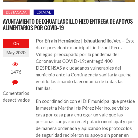
DESTACADA
ESTATAL
AYUNTAMIENTO DE IXHUATLANCILLO HIZO ENTREGA DE APOYOS
ALIMENTARIOS POR COVID-19
Por Efraín Hernández | Ixhuatlancillo, Ver. –
Éste
05
día el presidente municipal Lic. Israel Pérez
May 2020
Villegas, preocupado por la pandemia del
Coronavirus COVID-19; entregó 400
DESPENSAS a ciudadanos vulnerables del
1476
municipio ante la Contingencia sanitaria que ha
venido lastimando la economía de todas las
familas.
Comentarios
desactivados
En coordinación con el DIF municipal que preside
la maestra Martha Iris Pérez Merino, se visito
en
casa por casa para entregar un vale que las
AYUNTAMIENTO
personas canjearon en el palacio municipal y que
DE
de manera ordenada y aplicando los protocolos
IXHUATLANCILLO
de seguridad recibieron su apoyo sin poner en
HIZO