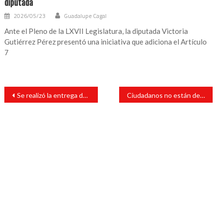
diputada
2026/05/23
Guadalupe Cagal
Ante el Pleno de la LXVII Legislatura, la diputada Victoria
Gutiérrez Pérez presentó una iniciativa que adiciona el Artículo
7
Navegación
Se realizó la entrega de baños para el sitio de taxis de la comunidad de Tlapacoyan
Ciudadanos no están de acuerdo con el cierre de vialidades en el primer cuadro de la ciudad.
de
entradas