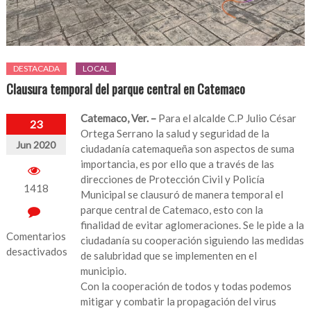
DESTACADA
LOCAL
Clausura temporal del parque central en Catemaco
Catemaco, Ver. –
Para el alcalde C.P Julio César
23
Ortega Serrano la salud y seguridad de la
Jun 2020
ciudadanía catemaqueña son aspectos de suma
importancia, es por ello que a través de las
direcciones de Protección Civil y Policía
1418
Municipal se clausuró de manera temporal el
parque central de Catemaco, esto con la
finalidad de evitar aglomeraciones. Se le pide a la
Comentarios
ciudadanía su cooperación siguiendo las medidas
desactivados
de salubridad que se implementen en el
municipio.
en
Con la cooperación de todos y todas podemos
Clausura
mitigar y combatir la propagación del virus
temporal