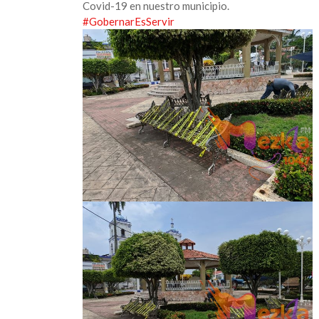
Covid-19 en nuestro municipio.
del
#GobernarEsServir
parque
central
en
Catemaco