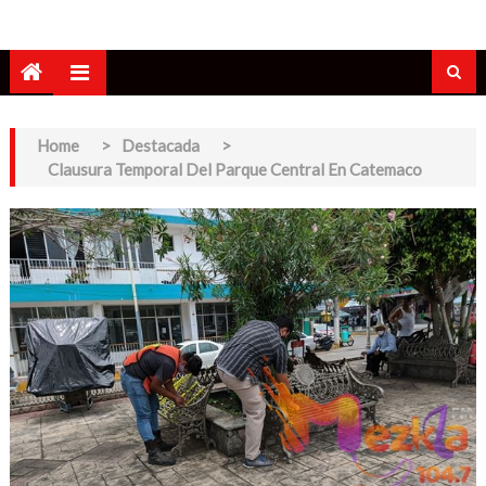
Home
>
Destacada
>
Clausura Temporal Del Parque Central En Catemaco