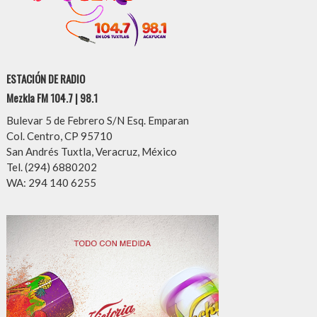
ESTACIÓN DE RADIO
Mezkla FM 104.7 | 98.1
Bulevar 5 de Febrero S/N Esq. Emparan
Col. Centro, CP 95710
San Andrés Tuxtla, Veracruz, México
Tel. (294) 6880202
WA: 294 140 6255