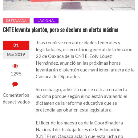
DESTACADA
NACIONAL
CNTE levanta plantón, pero se declara en alerta máxima
Tras reunirse con autoridades federales y
21
legisladores, el secretario general de la Sección
Mar 2019
22 de Oaxaca de la CNTE, Eoly López
Hernández, anunció en las próximas horas
levantarán el plantón que mantienen afuera de la
1295
Cámara de Diputados.
Sin embargo, advirtió que se retiran en alerta
Comentarios
máxima porque según él no están avalando el
desactivados
dictamen de la reforma educativa que se
pretendía aprobar en esta legislatura.
en
CNTE
El líder de los maestros de la Coordinadora
levanta
Nacional de Trabajadores de la Educación
plantón,
(CNTE) en Oaxaca aclaró que esta lucha no