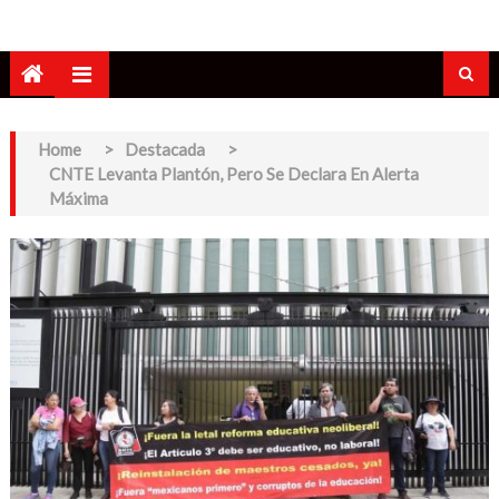
Home
>
Destacada
>
CNTE Levanta Plantón, Pero Se Declara En Alerta
Máxima