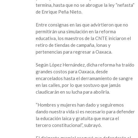
pero
termina, hasta que no se abrogue la ley “nefasta”
se
de Enrique Peña Nieto.
declara
en
Entre consignas en las que advirtieron que no
alerta
permitirán una simulación en la reforma
máxima
educativa, los maestros de la CNTE iniciaron el
retiro de tiendas de campaña, lonas y
pertenencias para regresar a Oaxaca.
Según López Hernández, dicha reforma ha traído
grandes costos para Oaxaca, desde
encarcelados hasta el derramamiento de sangre
en las calles, por lo que sostuvo que jamás
claudicarán en su lucha para abolirla.
“Hombres y mujeres han dado y seguiremos
dando nuestra vida si es necesario para defender
la educación laica y gratuita que marca el
tercero constitucional”, subrayó.