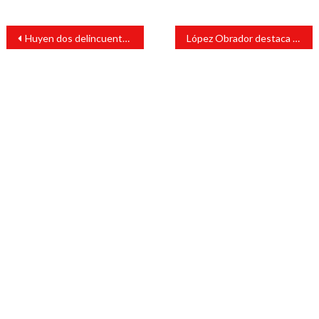
Navegación
Huyen dos delincuentes durante audiencia en Orizaba
López Obrador destaca acuerdo con maestros y agradece apertura al diálogo
de
entradas