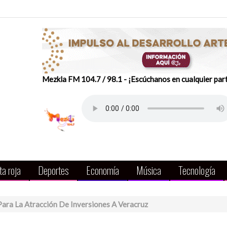
Mezkla FM 104.7 / 98.1 - ¡Escúchanos en cualquier par
a roja
Deportes
Economía
Música
Tecnología
ra La Atracción De Inversiones A Veracruz