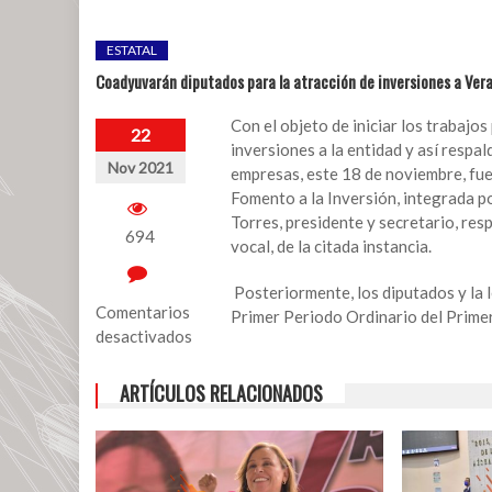
ESTATAL
Coadyuvarán diputados para la atracción de inversiones a Ver
Con el objeto de iniciar los trabajo
22
inversiones a la entidad y así respa
Nov 2021
empresas, este 18 de noviembre, fu
Fomento a la Inversión, integrada 
Torres, presidente y secretario, res
694
vocal, de la citada instancia.
Posteriormente, los diputados y la l
Comentarios
Primer Periodo Ordinario del Primer
desactivados
en
ARTÍCULOS RELACIONADOS
Coadyuvarán
diputados
para
la