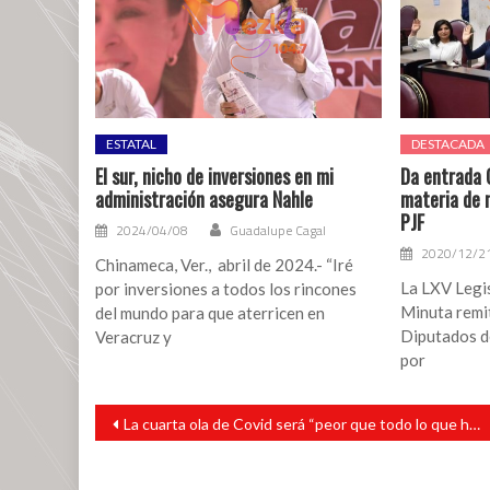
atracción
de
inversiones
a
Veracruz
ESTATAL
DESTACADA
El sur, nicho de inversiones en mi
Da entrada 
administración asegura Nahle
materia de 
PJF
2024/04/08
Guadalupe Cagal
2020/12/2
Chinameca, Ver., abril de 2024.- “Iré
La LXV Legis
por inversiones a todos los rincones
Minuta remi
del mundo para que aterricen en
Diputados d
Veracruz y
por
Navegación
La cuarta ola de Covid será “peor que todo lo que hemos visto”: Merkel
de
entradas