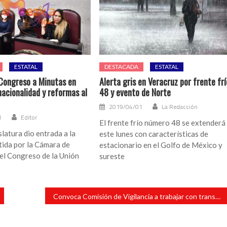
ESTATAL
DESTACADA
ESTATAL
Congreso a Minutas en
Alerta gris en Veracruz por frente frí
nacionalidad y reformas al
48 y evento de Norte
2019/04/01
La Redacción
1
Editor
El frente frío número 48 se extenderá
latura dio entrada a la
este lunes con características de
tida por la Cámara de
estacionario en el Golfo de México y
el Congreso de la Unión
sureste
Convoca Comisión de Vigilancia a trabajar con transparencia y conforme a derecho