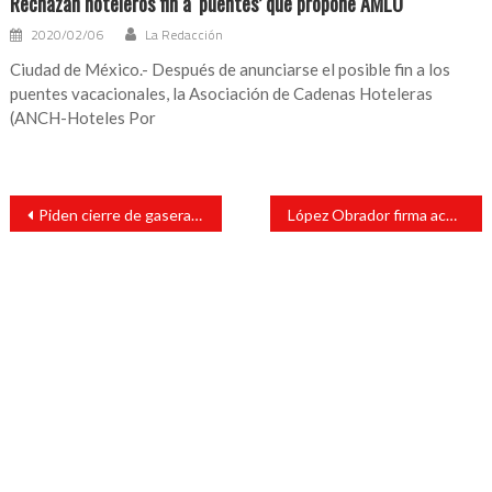
Rechazan hoteleros fin a ‘puentes’ que propone AMLO
2020/02/06
La Redacción
Ciudad de México.- Después de anunciarse el posible fin a los
puentes vacacionales, la Asociación de Cadenas Hoteleras
(ANCH-Hoteles Por
Navegación
Piden cierre de gaseras clandestinas en zona centro de Veracruz
López Obrador firma acuerdo para abrir archivos del Cisen
de
entradas