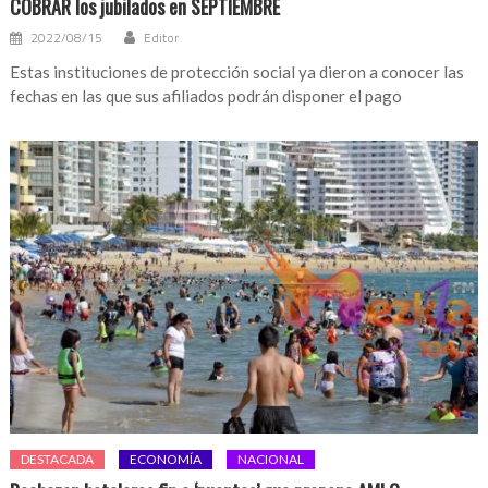
COBRAR los jubilados en SEPTIEMBRE
2022/08/15
Editor
Estas instituciones de protección social ya dieron a conocer las
fechas en las que sus afiliados podrán disponer el pago
DESTACADA
ECONOMÍA
NACIONAL