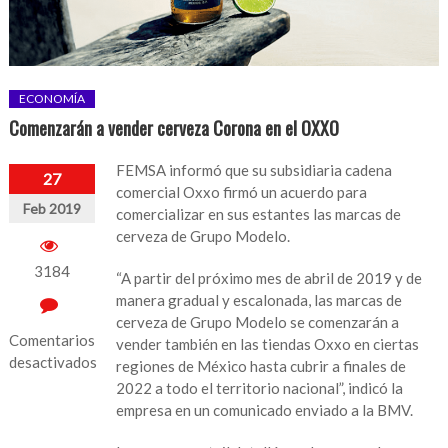
ECONOMÍA
Comenzarán a vender cerveza Corona en el OXXO
FEMSA informó que su subsidiaria cadena
27
comercial Oxxo firmó un acuerdo para
Feb 2019
comercializar en sus estantes las marcas de
cerveza de Grupo Modelo.
3184
“A partir del próximo mes de abril de 2019 y de
manera gradual y escalonada, las marcas de
cerveza de Grupo Modelo se comenzarán a
Comentarios
vender también en las tiendas Oxxo en ciertas
desactivados
regiones de México hasta cubrir a finales de
2022 a todo el territorio nacional”, indicó la
en
empresa en un comunicado enviado a la BMV.
Comenzarán
a