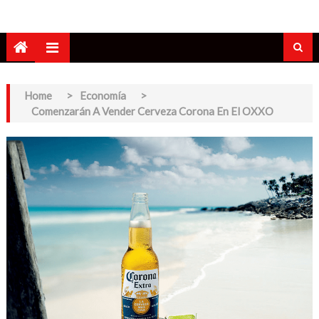
Home
>
Economía
>
Comenzarán A Vender Cerveza Corona En El OXXO